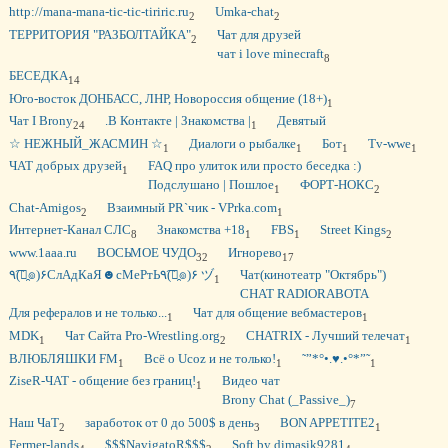
http://mana-mana-tic-tic-tiriric.ru
Umka-chat
2
2
ТЕРРИТОРИЯ "РАЗБОЛТАЙКА"
Чат для друзей
2
чат i love minecraft
8
БЕСЕДКА
14
Юго-восток ДОНБАСС, ЛНР, Новороссия общение (18+)
1
Чат I Brony
.В Контакте | Знакомства |
Девятый
24
1
☆ НЕЖНЫЙ_ЖАСМИН ☆
Диалоги о рыбалке
Бот
Tv-wwe
1
1
1
1
ЧАТ добрых друзей
FAQ про улиток или просто беседка :)
1
Подслушано | Пошлое
ФОРТ-НОКС
1
2
Chat-Amigos
Взаимный PR`чик - VPrka.com
2
1
Интернет-Канал СЛС
Знакомства +18
FBS
Street Kings
8
1
1
2
www.1aaa.ru
ВОСЬМОЕ ЧУДО
Игнорево
32
17
٩(͡๏̯๏)۶СлАдКаЯ☻сМеРтЬ٩(͡๏̯๏)۶ ヅ
Чат(кинотеатр "Октябрь")
1
CHAT RADIORABOTA
Для рефералов и не только...
Чат для общение вебмастеров
1
1
MDK
Чат Сайта Pro-Wrestling.org
CHATRIX - Лучший телечат
1
2
1
ВЛЮБЛЯШКИ FM
Всё о Ucoz и не только!
˜”*°•.♥.•°*”˜
1
1
1
ZiseR-ЧAT - общение без границ!
Видео чат
1
Brony Chat (_Passive_)
7
Наш ЧаТ
заработок от 0 до 500$ в день
BON APPETITE2
2
3
1
Fermer-lands
$$$NavigatoR$$$
Soft by dimasik9281