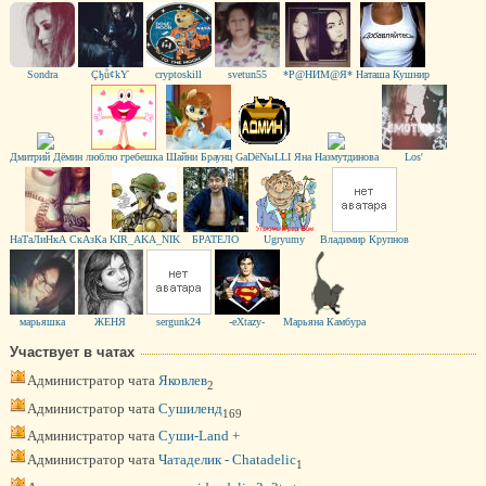
Sondra
Çђů¢kƳ
cryptoskill
svetun55
*Р@НИМ@Я*
Наташа Кушнир
Дмитрий Дёмин
люблю гребешка
Шайни Браунц
GaDёNыLLI
Яна Назмутдинова
Los'
НаТаЛиНкА СкАзКа
KIR_AKA_NIK
БРАТЕЛО
Ugryumy
Владимир Крупнов
марьяшка
ЖEНЯ
sergunk24
-eXtazy-
Марьяна Камбура
Участвует в чатах
Администратор чата
Яковлев
2
Администратор чата
Сушиленд
169
Администратор чата
Суши-Land +
Администратор чата
Чатаделик - Chatadelic
1