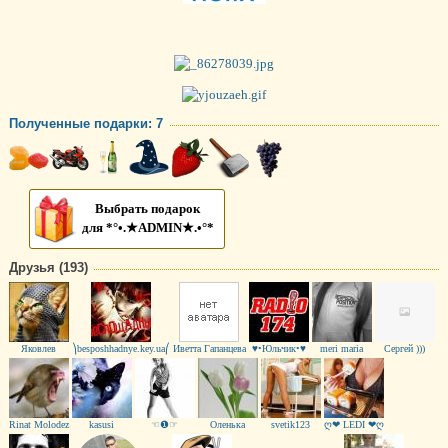
Полученные подарки: 7
Выбрать подарок
для *°•.★ADMIN★.•°*
Друзья (193)
Яковлев
⎞besposhhadnye.key.ua⎛
Иветта Гапанцева
♥•Юльчик•♥
meri maria
Сергей )))
Rinat Molodez
kasusi
☜❶☞
Oленька
svetik123
ღ❤ LEDI ❤ღ