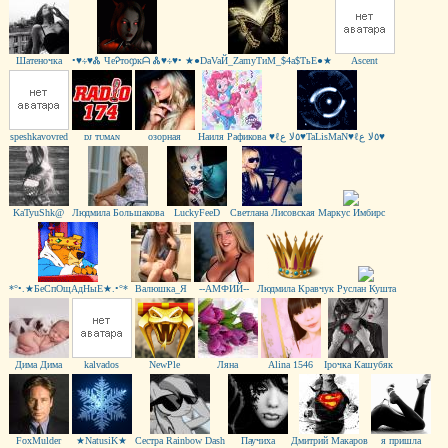
Шатеночка
•♥∻♥Ꮬ ЧеᎮтоჶкᗩ Ꮬ♥∻♥•
★●DaVaЙ_ZamyТиM_$4a$TьЕ●★
Ascent
speshkavovred
ᴅᴊ тᴜмᴀɴ
озорная
Наиля Рафикова
♥ℓ٥ﻻ ﻉ♥TaLisMaN♥ℓ٥ﻻ ﻉ♥
KaTyuShk@
Людмила Большакова
LuckyFeeD
Светлана Лисовская
Маркус Имбирс
*°•.★БеСпОщАдНыЕ★.•°*
Валюшка_Я
--АМФИЙ--
Людмила Кравчук
Руслан Кушта
Дима Дима
kalvados
NewPle
Ляна
Alina 1546
Ірочка Кашубяк
FoxMulder
★NatusiK★
Сестра Rainbow Dash
Паучиха
Дмитрий Макаров
я пришла