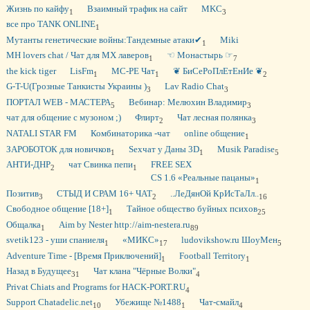
Жизнь по кайфу
Взаимный трафик на сайт
MKC
1
3
все про TANK ONLINE
1
Мутанты генетические войны:Тандемные атаки✔
Miki
1
MH lovers chat / Чат для МХ лаверов
☜ Монастырь ☞
1
7
the kick tiger
LisFm
MC-PE Чат
❦ БиСеРоПлЕтЕнИе ❦
1
1
2
G-T-U(Грозные Танкисты Украины )
Lav Radio Chat
3
3
ПОРТАЛ WEB - МАСТЕРА
Вебинар: Мелюхин Владимир
5
3
чат для общение с музоном ;)
Флирт
Чат лесная полянка
2
3
NATALI STAR FM
Комбинаторика -чат
online общение
1
ЗАРОБОТОК для новичков
Sexчат у Даны 3D
Musik Paradise
1
1
5
АНТИ-ДНР
чат Свинка пепи
FREE SEX
2
1
CS 1.6 «Реальные пацаны»
1
Позитив
СТЫД И СРАМ 16+ ЧАТ
..ЛеДянОй КрИсТаЛл..
3
2
16
Свободное общение [18+]
Тайное общество буйных психов
1
25
Общалка
Aim by Nester http://aim-nestera.ru
1
89
svetik123 - уши спаниеля
«МИКС»
ludovikshow.ru ШоуМен
1
17
5
Adventure Time - [Время Приключений]
Football Territory
1
1
Назад в Будущее
Чат клана "Чёрные Волки"
31
4
Privat Chiats and Programs for HACK-PORT.RU
4
Support Chatadelic.net
Убежище №1488
Чат-смайл
10
1
4