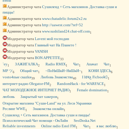
846B
Администратор чата
Сушиленд + Сеть магазинов. Доставка суши и
пиццы!
Администратор чата
www.chatadelic.forum2x2.ru
Администратор чата
http://uawest.com/?ref=52
Администратор чата
www.sushiland24.chat-off.com
1
Модератор чата
Lavent мой господин
Модератор чата
Главный чат На Планете !
Модератор чата
VANISH
Модератор чата
BON APPETITE
33
`eу
ЗАЖИГАЛКА
Radio RMIX
Чат
Апачат
Чат
1
2
1
1
1
MP ツ
Общий чат
~ПоНяШкИ~НяШкИ~
КОНИ ЗДЕСЬ
6
1
1
6
vosto4nые скаzkи
Любовь Знакомства
I lع٥٧ Ficbookٌ
39
40
1
интернет-радио Olegator-FM
RandomHack - for WARFACE
2
1
ЧАТ МОЛОДЕЖНОЕ ИНТЕРНЕТ РАДИО
Female domination
1
1
любовь
Закрытый чат хакеров
1
Открытие магазина "Суши-Land" на ул. Леси Украинки
Реслинг WWE
Знакомства онлайн
1
1
Сушиленд + Сеть магазинов. Доставка суши и пиццы!
Психологический Чат помощи - ОнЛайн
SeoDoska.Net
Reliable investments
Online radio Estel FM
Чат
я вас люблю
1
1
1