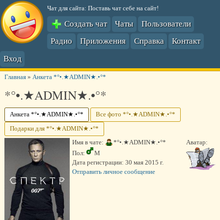
Чат для сайта: Поставь чат себе на сайт!
Создать чат
Чаты
Пользователи
Радио
Приложения
Справка
Контакт
Вход
Главная
»
Анкета *°•.★ADMIN★.•°*
*°•.★ADMIN★.•°*
Анкета *°•.★ADMIN★.•°*
Все фото *°•.★ADMIN★.•°*
Подарки для *°•.★ADMIN★.•°*
Имя в чате:
*°•.★ADMIN★.•°*
Аватар:
Пол:
М
Дата регистрации:
30 мая 2015 г.
Отправить личное сообщение