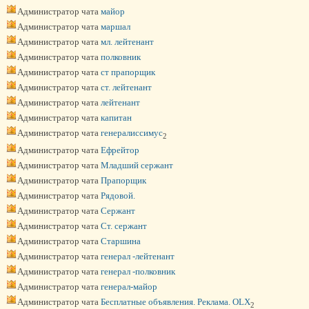
Администратор чата
майор
Администратор чата
маршал
Администратор чата
мл. лейтенант
Администратор чата
полковник
Администратор чата
ст прапорщик
Администратор чата
ст. лейтенант
Администратор чата
лейтенант
Администратор чата
капитан
Администратор чата
генералиссимус
2
Администратор чата
Ефрейтор
Администратор чата
Младший сержант
Администратор чата
Прапорщик
Администратор чата
Рядовой.
Администратор чата
Сержант
Администратор чата
Ст. сержант
Администратор чата
Старшина
Администратор чата
генерал -лейтенант
Администратор чата
генерал -полковник
Администратор чата
генерал-майор
Администратор чата
Бесплатные объявления. Реклама. OLX
2