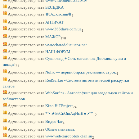
Администратор чата
www.videodelic.2x2tv.tv
Администратор чата
БЕСЕДКА
Администратор чата
♚Эксклюзив♚
3
Администратор чата
АНТИЧАТ
Администратор чата
www.365days.com.ua
1
Администратор чата
МАЖОР
170
Администратор чата
www.chatadelic.ucoz.net
Администратор чата
НАШ ФОРУМ
Администратор чата
Сушиленд + Сеть магазинов. Доставка суши и
пиццы!
21
Администратор чата
Nolix — первая биржа рекламных строк.
1
Администратор чата
RedSurf.ru - Система автоматической раскрутки
сайтов
Администратор чата
WebSurf.ru - Автосёрфинг для владельцев сайтов и
вебмастеров
Администратор чата
Kino HiTProject
24
Администратор чата
*°•.★БеСпОщАдНыЕ★.•°*
12
Администратор чата
ВидеоЧат
4
Администратор чата
Обмен визитами.
Администратор чата
www.web-zarobotok.clan.su
2