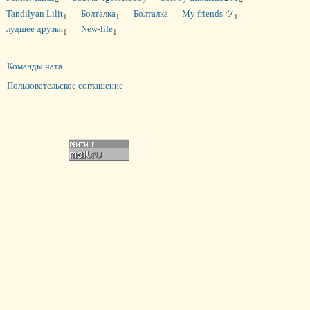
4
2
4
Tandilyan Lilit
Болталка
Болталка
My friends ツ
1
1
1
лудшее друзья
New-life
1
1
Команды чата
Пользовательское соглашение