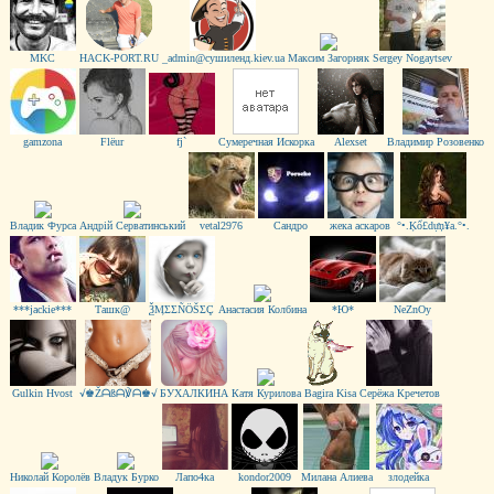
MKC
HACK-PORT.RU
_admin@сушиленд.kiev.ua
Максим Загорняк
Sergey Nogaytsev
gamzona
Flёur
fj`
Сумеречная Искорка
Alexset
Владимир Розовенко
Владик Фурса
Андрій Серватинський
vetal2976
Сандро
жека аскаров
°•.Ķổ£dựņ¥а.°•.
***jackie***
Ташк@
ѮӍΣΣÑӦŠΣÇ
Анастасия Колбина
*Ю*
NeZnOy
Gulkin Hvost
√♚Žᗩßᗩ℣ᗩ♚√
БУХАЛКИНА
Катя Курилова
Bagira Kisa
Серёжа Кречетов
Николай Королёв
Владук Бурко
Лапо4ка
kоndor2009
Милана Алиева
злодейка