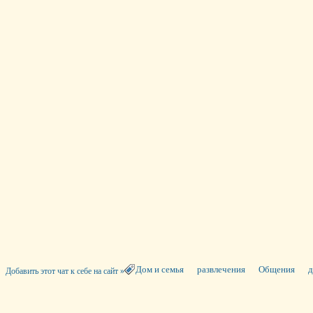
Дом и семья
развлечения
Общения
д
Добавить этот чат к себе на сайт »