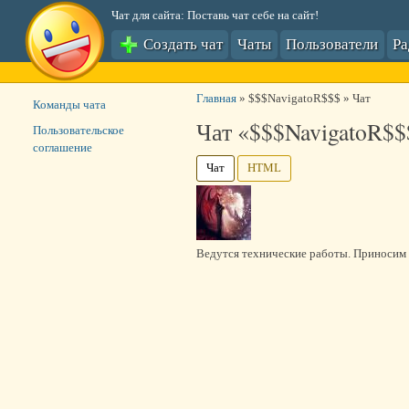
Чат для сайта: Поставь чат себе на сайт!
Создать чат
Чаты
Пользователи
Р
Главная
»
$$$NavigatoR$$$
»
Чат
Команды чата
Чат «$$$NavigatoR$$
Пользовательское
соглашение
Чат
HTML