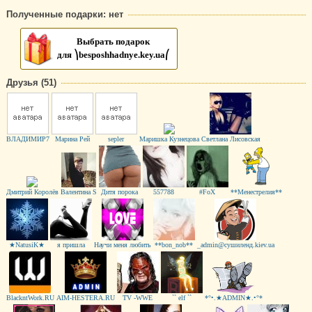
Полученные подарки: нет
Выбрать подарок
для ⎞besposhhadnye.key.ua⎛
Друзья (51)
ВЛАДИМИР7
Марина Рей
sepler
Маришка Кузнецова
Светлана Лисовская
Дмитрий Королёв
Валентина S
Дитя порока
557788
#FoX
**Менестрелия**
★NatusiK★
я пришла
Научи меня любить
**bon_nob**
_admin@сушиленд.kiev.ua
BlackntWork.RU
AIM-HESTERA.RU
TV -WWE
`` elf ``
*°•.★ADMIN★.•°*