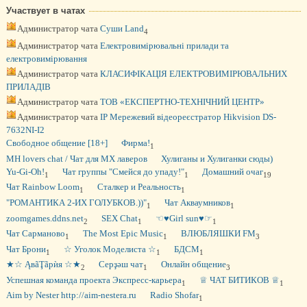
Участвует в чатах
Администратор чата
Суши Land
4
Администратор чата
Електровимірювальні прилади та
електровимірювання
Администратор чата
КЛАСИФІКАЦІЯ ЕЛЕКТРОВИМІРЮВАЛЬНИХ
ПРИЛАДІВ
Администратор чата
ТОВ «ЕКСПЕРТНО-ТЕХНІЧНИЙ ЦЕНТР»
Администратор чата
IP Мережевий відеореєстратор Hikvision DS-
7632NI-I2
Свободное общение [18+]
Фирма!
1
MH lovers chat / Чат для МХ лаверов
Хулиганы и Хулиганки сюды)
Yu-Gi-Oh!
Чат группы "Смейся до упаду!"
Домашний очаг
1
1
19
Чат Rainbow Loom
Сталкер и Реальность
1
1
"РОМАНТИКА 2-ИХ ГОЛУБКОВ.))"
Чат Акваумников
1
1
zoomgames.ddns.net
SEX Chat
☜♥Girl sun♥☞
2
1
1
Чат Сарманово
The Most Epic Music
ВЛЮБЛЯШКИ FM
1
1
3
Чат Брони
☆ Уголок Моделиста ☆
БДСМ
1
1
1
★☆ ĄвãŢãрѝя ☆★
Серҙәш чат
Oнлайн общение
2
1
3
Успешная команда проекта Экспресс-карьера
♕ ЧАТ БИТИКОВ ♕
1
1
Aim by Nester http://aim-nestera.ru
Radio Shofar
1