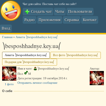
Чат для сайта: Поставь чат себе на сайт!
Создать чат
Чаты
Пользователи
Радио
Приложения
Справка
Контакт
Вход
Главная
»
Анкета ⎞besposhhadnye.key.ua⎛
⎞besposhhadnye.key.ua⎛
Анкета ⎞besposhhadnye.key.ua⎛
Все фото ⎞besposhhadnye.key.ua⎛
Подарки для ⎞besposhhadnye.key.ua⎛
Имя в чате:
⎞besposhhadnye.key.ua⎛
Аватар:
Пол:
М
Дата регистрации:
19 октября 2014 г.
Отправить личное сообщение
1 фото
О себе