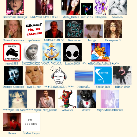
Валентина Онищук
РЫЖУЛЯ КРАСОТУЛЯ
Marta_Diabla
svetik123
Cleopatra
Sova505
Ольга Садыгова
гребешoк
МИХАЛЫЧ 50
Бандюган
Intriga...
Екатерина:З
russo1983
ѮӍΣΣÑӦŠΣÇ
VOVA_VOLGA.
kоndor2009
*°•.★БеСпОщАдНыЕ★.•°*
Эдвард Созонов
кун 31 лвл
**►BaRaGoZZツ™**
Николай..
Shofar_Info
felix141990
™***pro100 baha***™
Франц Фердинанд
Webveles
doktor.
УкусиМеняЗаЩечки
Леяна
Ё-Моё Радио