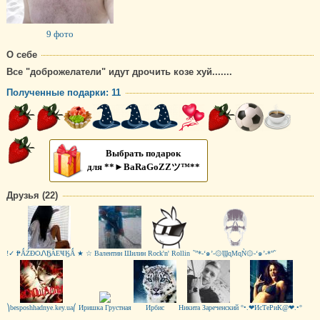
9 фото
О себе
Все "доброжелатели" идут дрочить козе хуй.......
Полученные подарки: 11
Выбрать подарок
для **►BaRaGoZZツ™**
Друзья (22)
!✓ ₱ǺŹĐѺᏁҔÂЕҸӃǺ ★ ☆
Валентин Шилин
Rock'n' Rollin
˜”*-‘๑’-۞ϢɋМɋǸ۞-‘๑’-*”˜
⎞besposhhadnye.key.ua⎛
Иришка Грустная
Ирбис
Никита Зареченский
°•.❤ИсТеРиК@❤.•°