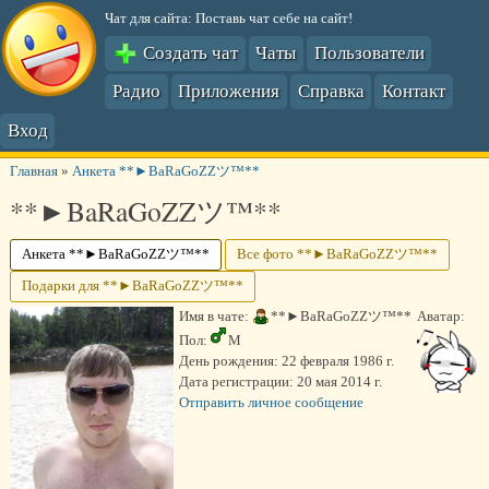
Чат для сайта: Поставь чат себе на сайт!
Создать чат
Чаты
Пользователи
Радио
Приложения
Справка
Контакт
Вход
Главная
»
Анкета **►BaRaGoZZツ™**
**►BaRaGoZZツ™**
Анкета **►BaRaGoZZツ™**
Все фото **►BaRaGoZZツ™**
Подарки для **►BaRaGoZZツ™**
Имя в чате:
**►BaRaGoZZツ™**
Аватар:
Пол:
М
День рождения:
22 февраля 1986 г.
Дата регистрации:
20 мая 2014 г.
Отправить личное сообщение