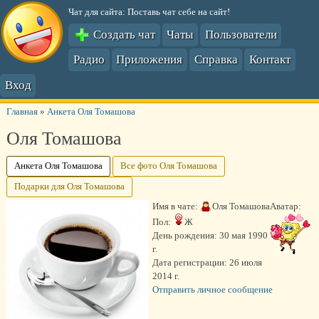
Чат для сайта: Поставь чат себе на сайт!
Создать чат
Чаты
Пользователи
Радио
Приложения
Справка
Контакт
Вход
Главная
»
Анкета Оля Томашова
Оля Томашова
Анкета Оля Томашова
Все фото Оля Томашова
Подарки для Оля Томашова
Имя в чате:
Оля Томашова
Аватар:
Пол:
Ж
День рождения:
30 мая 1990
г.
Дата регистрации:
26 июля
2014 г.
Отправить личное сообщение