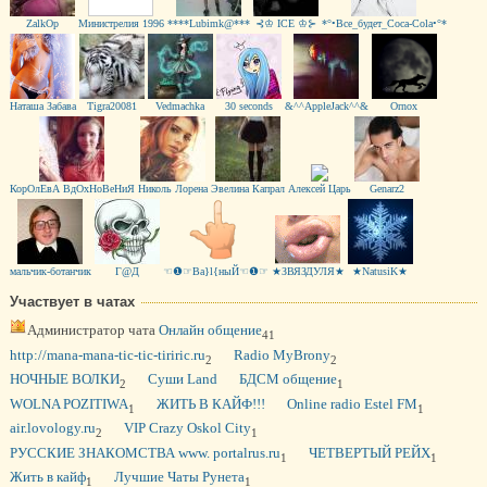
ZalkOp
Министрелия 1996
****Lubimk@***
⊰♔ ICE ♔⊱
*°•Все_будет_Coca-Cola•°*
Наташа Забава
Tigra20081
Vedmachka
30 seconds
&^^AppleJack^^&
Ornox
КорОлЕвА ВдОхНоВеНиЯ
Николь Лорена
Эвелина Капрал
Алексей Царь
Genarz2
мальчик-ботанчик
Г@Д
☜❶☞Ва}l{ныЙ☜❶☞
★ЗВЯЗДУЛЯ★
★NatusiK★
Участвует в чатах
Администратор чата
Онлайн общение
41
http://mana-mana-tic-tic-tiriric.ru
Radio MyBrony
2
2
НОЧНЫЕ ВОЛКИ
Суши Land
БДСМ общение
2
1
WOLNA POZITIWA
ЖИТЬ В КАЙФ!!!
Online radio Estel FM
1
1
air.lovology.ru
VIP Crazy Oskol City
2
1
РУССКИЕ ЗНАКОМСТВА www. portalrus.ru
ЧЕТВЕРТЫЙ РЕЙХ
1
1
Жить в кайф
Лучшие Чаты Рунета
1
1