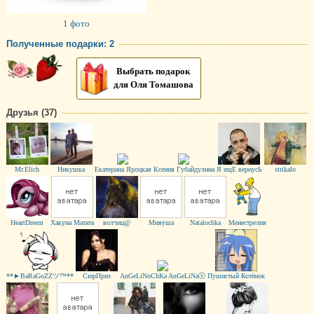
1 фото
Полученные подарки: 2
Выбрать подарок
для Оля Томашова
Друзья (37)
Mr.Elich
Никушка
Екатерина Яроцкая
Ксения Губайдулина
Я ещЕ вернусЬ
strikalo
HeartDreem
Хакуна Матата
волчиц@
Мияуша
Natalochka
Менестрелия
**►BaRaGoZZツ™**
СюрПриз
AnGeLiNoChKa AnGeLiNaⓥ
Пушистый Котёнок