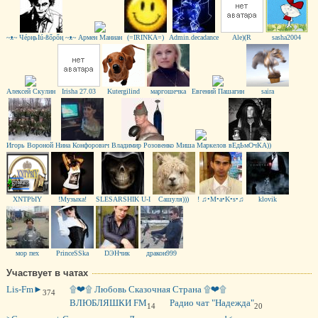
~ᴥ~ ЧéρңьIú-ßőρőң ~ᴥ~
Армен Маниан
(=IRINKA=)
Admin.decadance
Ale)(R
sasha2004
Алексей Скулин
Irisha 27.03
Kutergilind
маргошечка
Евгений Пашагин
saira
Игорь Вороной
Нина Конфорович
Владимир Розовенко
Миша Маркелов
вЕдЬмОчКА))
XNTPbIY
!Музыка!
SLESARSHIK U-I
Сашуля)))
! ♫•M•a•K•s•♫
klovik
мор пех
PrinceSSka
DЭНчик
дракон999
Участвует в чатах
Lis-Fm►
۩❤۩ Любовь Сказочная Страна ۩❤۩
374
ВЛЮБЛЯШКИ FM
Радио чат "Надежда"
14
20