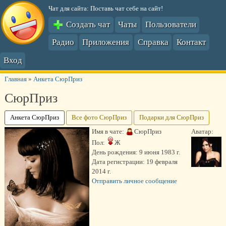
Чат для сайта: Поставь чат себе на сайт!
Создать чат
Чаты
Пользователи
Радио
Приложения
Справка
Контакт
Вход
Главная
»
Анкета СюрПриз
СюрПриз
Анкета СюрПриз
Все фото СюрПриз
Подарки для СюрПриз
Имя в чате:
СюрПриз
Аватар:
Пол:
Ж
День рождения:
9 июня 1983 г.
Дата регистрации:
19 февраля
2014 г.
Отправить личное сообщение