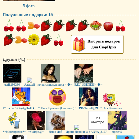
5 фото
Полученные подарки: 15
Выбрать подарок
для СюрПриз
Друзья (41)
garik198230
- Алексей -
иришка шалунишка
☜❶☞ (RDJ) $DЕNDI$☜❶☞
*°•.★БеСпОщАдНыЕ★.•°*
Таня Кривенко(Панченко)
°•.❤ИсТеРиК@❤.•°
Оля Томашова
**Менестрелия**
*Yuli@n@*
Даша Цой
Ирина Доронина
SANYA_3157
upiter-5