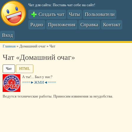
Чат для сайта: Поставь чат себе на сайт!
Создать чат
Чаты
Пользователи
Радио
Приложения
Справка
Контакт
Вход
Главная
»
Домашний очаг
»
Чат
Чат «Домашний очаг»
Чат
HTML
А ты!... Был у нас?
====►ЖМИ◄====