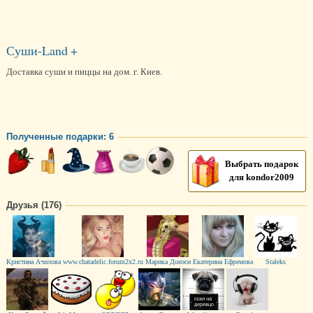
Суши-Land +
Доставка суши и пиццы на дом. г. Киев.
Полученные подарки: 6
Выбрать подарок
для kоndor2009
Друзья (176)
Кристина Ачилова
www.chatadelic.forum2x2.ru
Марика Донэси
Екатерина Ефремова
Staleks