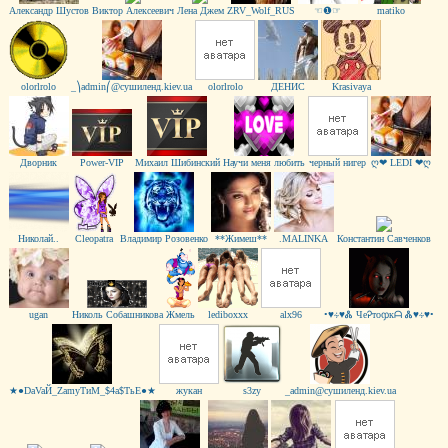
Александр Шустов
Виктор Алексеевич
Лена Джем
ZRV_Wolf_RUS
☜❶☞
matiko
оlorlrolo
_⎞admin⎛@сушиленд.kiev.ua
olorlrolo
ДЕНИС
Krasivaya
Дворник
Power-VIP
Михаил Шибинский
Научи меня любить
черный нигер
ღ❤ LEDI ❤ღ
Николай..
Cleopatra
Владимир Розовенко
**Жимеш**
.MALINKA
Константин Савченков
ugan
Николь Собашникова
Жмель
lediboxxx
alx96
•♥∻♥Ꮬ ЧеᎮтоჶкᗩ Ꮬ♥∻♥•
★●DaVaЙ_ZamyТиM_$4a$TьЕ●★
жукан
s3zy
_admin@сушиленд.kiev.ua