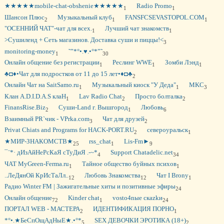
★★★★★mobile-chat-obshenie★★★★★
Radio Promo
1
1
Шансон Плюс
Музыкальный клуб
FANSFCSEVASTOPOL.COM
2
1
1
"ОСЕННИЙ ЧАТ"-чат для всех.
Лучший чат знакомств
1
1
>Сушиленд + Сеть магазинов. Доставка суши и пиццы!<
3
monitoring-money
˜”*°•.♥.•°*”˜
1
30
Онлайн общение без регистрации
Реслинг WWE
Зомби Лэнд
1
1
1
♣◘♦•Чат для подростков от 11 до 15 лет•♦◘♣
2
Онлайн Чат на SaitSamo.ru
Музыкальный киоск "У Деда"
MKC
1
1
3
Клан A.D.I.D.A.S клаН
Lav Radio Chat
Просто болталка
1
2
2
FinansRise.Biz
Суши-Land г. Вышгород
Любовь
2
1
6
Взаимный PR`чик - VPrka.com
Чат для друзей
3
2
Privat Chiats and Programs for HACK-PORT.RU
североуральск
2
1
★МИР-ЗНАКОМСТВ★
rss_chat
Lis-Fm►
25
1
9
¯¨*· дИзАйНеРсКаЯ сТуДиЯ .-~*
Support Chatadelic.net
4
34
ЧАТ MyGreen-Ferma.ru
Тайное общество буйных психов
1
1
..ЛеДянОй КрИсТаЛл..
Любовь Знакомства
Чат I Brony
12
12
1
Радио Winter FM | Зажигательные хиты и позитивные эфиры
24
Oнлайн общение
Kinder chat
vosto4nые скаzkи
72
1
24
ПОРТАЛ WEB - МАСТЕРА
ИДЕНТИФИКАЦИЯ ПОРНО
2
1
*°•.★БеСпОщАдНыЕ★.•°*
SEX ДЕВОЧКИ ЭРОТИКА (18+)
5
2