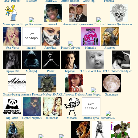
Иван Рыжий
IskaMaza
OBREZZ
Антон Ясонов
Wrestling..
Fanatka
Менестрелия
Игорь Карамалак
reezook
Анатолий Строколенко
Rus Rus
Наталья Дзюбинская
Veta-Varka
Ingranel
АвтоЛеди
Ринат Гафуров
bfmradio
Яковлев
Pupsya 18+
ӍǻЌśįӍ
Роher
Барадач
♥♫Life Will Go On♥♫
•American $tyle•
Ольга Франц девичья
Генерал-Майор SNAKE
Леночка Пчёлка
Анна Мороз
Экзюпери
BigPanda
Сергей Черных
murochka
Mahaon
Знаток дела
romans565