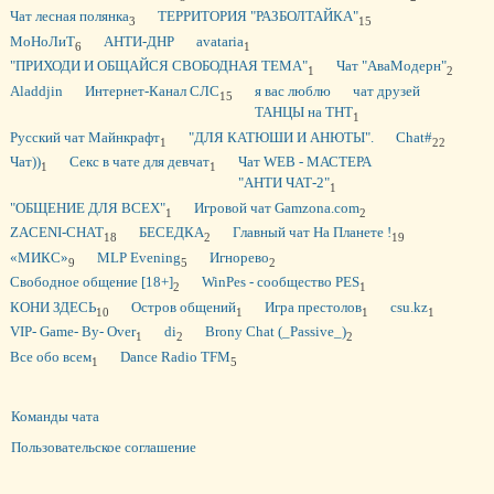
Чат лесная полянка
ТЕРРИТОРИЯ "РАЗБОЛТАЙКА"
3
15
МоНоЛиТ
АНТИ-ДНР
avataria
6
1
"ПРИХОДИ И ОБЩАЙСЯ СВОБОДНАЯ ТЕМА"
Чат "АваМодерн"
1
2
Aladdjin
Интернет-Канал СЛС
я вас люблю
чат друзей
15
ТАНЦЫ на ТНТ
1
Русский чат Майнкрафт
"ДЛЯ КАТЮШИ И АНЮТЫ".
Chat#
1
22
Чат))
Секс в чате для девчат
Чат WEB - МАСТЕРА
1
1
"АНТИ ЧАТ-2"
1
"ОБЩЕНИЕ ДЛЯ ВСЕХ"
Игровой чат Gamzona.com
1
2
ZACENI-CHAT
БЕСЕДКА
Главный чат На Планете !
18
2
19
«МИКС»
MLP Evening
Игнорево
9
5
2
Свободное общение [18+]
WinPes - сообщество PES
2
1
КОНИ ЗДЕСЬ
Остров общений
Игра престолов
csu.kz
10
1
1
1
VIP- Game- By- Over
di
Brony Chat (_Passive_)
1
2
2
Все обо всем
Dance Radio TFM
1
5
Команды чата
Пользовательское соглашение