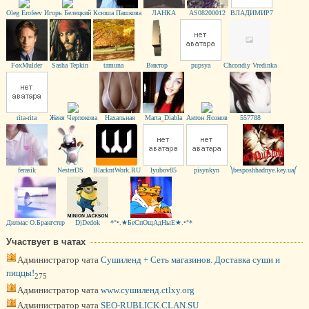
Oleg Erofeev
Игорь Белецкий
Ксюша Пашкова
ЛАНКА
AS08200012
ВЛАДИМИР7
FoxMulder
Sasha Tepkin
tamuna
Виктор
pupsya
Chcondiy Vredinka
rita-rita
Женя Черпокова
Нахальная
Marta_Diabla
Антон Ясонов
557788
ferasik
NеstеrDS
BlackntWork.RU
lyubov85
pisynkyn
⎞besposhhadnye.key.ua⎛
Дилмас О.Брангстер
DjDedok
*°•.★БеСпОщАдНыЕ★.•°*
Участвует в чатах
Администратор чата
Сушиленд + Сеть магазинов. Доставка суши и
пиццы!
275
Администратор чата
www.сушиленд.ctlxy.org
Администратор чата
SEO-RUBLICK.CLAN.SU