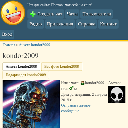
Чат для сайта: Поставь чат себе на сайт!
Создать чат
Чаты
Пользователи
Радио
Приложения
Справка
Контакт
Вход
Главная
»
Анкета kоndor2009
kоndor2009
Анкета kоndor2009
Все фото kоndor2009
Подарки для kоndor2009
Имя в чате:
kоndor2009
Аватар:
Пол:
М
Дата регистрации:
2 августа
2015 г.
Отправить личное
сообщение