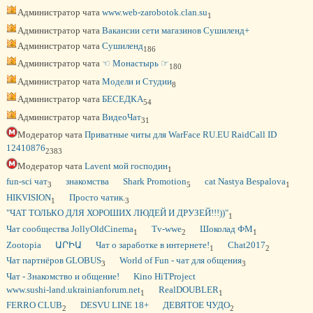
Администратор чата
www.web-zarobotok.clan.su
1
Администратор чата
Вакансии сети магазинов Сушиленд+
Администратор чата
Сушиленд
186
Администратор чата
☜ Монастырь ☞
180
Администратор чата
Модели и Студии
8
Администратор чата
БЕСЕДКА
54
Администратор чата
ВидеоЧат
31
Модератор чата
Приватные читы для WarFace RU.EU RaidCall ID
12410876
2383
Модератор чата
Lavent мой господин
1
fun-sci чат
знакомства
Shark Promotion
cat Nastya Bespalova
3
5
1
HIKVISION
Просто чатик.
1
3
"ЧАТ ТОЛЬКО ДЛЯ ХОРОШИХ ЛЮДЕЙ И ДРУЗЕЙ!!!))"
1
Чат сообщества JollyOldCinema
Tv-wwe
Шоколад ФМ
1
2
1
Zootopia
ԱՐԻԱ
Чат о заработке в интернете!
Chat2017
1
2
Чат партнёров GLOBUS
World of Fun - чат для общения
3
3
Чат - Знакомство и общение!
Kino HiTProject
www.sushi-land.ukrainianforum.net
RealDOUBLER
1
1
FERRO CLUB
DESVU LINE 18+
ДЕВЯТОЕ ЧУДО
2
2