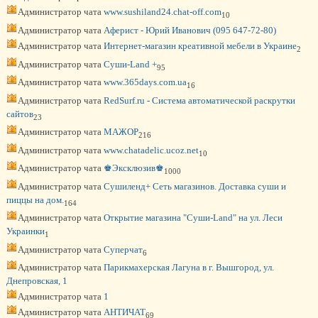
Администратор чата
www.sushiland24.chat-off.com
10
Администратор чата
Аферист - Юрий Иванович (095 647-72-80)
Администратор чата
Интернет-магазин креативной мебели в Украине
2
Администратор чата
Суши-Land +
95
Администратор чата
www.365days.com.ua
16
Администратор чата
RedSurf.ru - Система автоматической раскрутки
сайтов
23
Администратор чата
МАЖОР
216
Администратор чата
www.chatadelic.ucoz.net
10
Администратор чата
♚Эксклюзив♚
1000
Администратор чата
Сушиленд+ Сеть магазинов. Доставка суши и
пиццы на дом.
164
Администратор чата
Открытие магазина "Суши-Land" на ул. Леси
Украинки
1
Администратор чата
Суперчат
6
Администратор чата
Парикмахерская Лагуна в г. Вышгород, ул.
Днепровская, 1
Администратор чата
1
Администратор чата
АНТИЧАТ
69