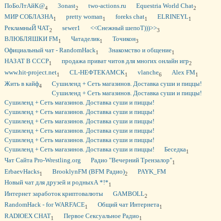
ПоБоЛтАйК@
3onast
two-actions.ru
Equestria World Chat
4
2
2
МИР СОБЛАЗНА
pretty woman
foreks chat
ELRINEYL
1
1
1
1
РекламныЙ ЧАТ
sewer1
<<Снежный шепоТ)))>>
2
3
ВЛЮБЛЯШКИ FM
Чатаделик
Точикон
1
1
3
Официальный чат - RandomHack
Знакомство и общение
1
1
НАЗАТ В СССР
продажа приват читов для многих онлайн игр
1
2
www.hit-project.net
CL-НЕФТЕКАМСК
vlanche
Alex FM
1
1
6
1
Жить в кайф
Сушиленд + Сеть магазинов. Доставка суши и пиццы!
4
Сушиленд + Сеть магазинов. Доставка суши и пиццы!
Сушиленд + Сеть магазинов. Доставка суши и пиццы!
Сушиленд + Сеть магазинов. Доставка суши и пиццы!
Сушиленд + Сеть магазинов. Доставка суши и пиццы!
Сушиленд + Сеть магазинов. Доставка суши и пиццы!
Сушиленд + Сеть магазинов. Доставка суши и пиццы!
Сушиленд + Сеть магазинов. Доставка суши и пиццы!
Беседка
1
Чат Сайта Pro-Wrestling.org
Радио "Вечерний Трензалор"
1
ErbaevHacks
BrooklynFM (BFM Радио)
PAYK_FM
1
2
Новый чат для друзей и родныхА *!*
1
Интернет заработок криптовалюты
GAMBOLL
2
RandomHack - for WARFACE
Общий чат Интернета
1
1
RADIOEX CHAT
Первое Сексуальное Радио
1
1