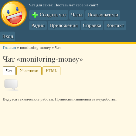
Чат для сайта: Поставь чат себе на сайт!
Создать чат
Чаты
Пользователи
Радио
Приложения
Справка
Контакт
Вход
Главная
»
monitoring-money
»
Чат
Чат «monitoring-money»
Чат
Участники
HTML