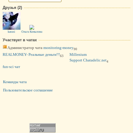
Друзья (2)
kasusi
Ольга Копылова
Участвует в чатах
Администратор чата
monitoring-money
90
REALMONEY- Реальные деньги!!!
Millenium
63
Support Chatadelic.net
4
fun-sci чат
Команды чата
Пользовательское соглашение