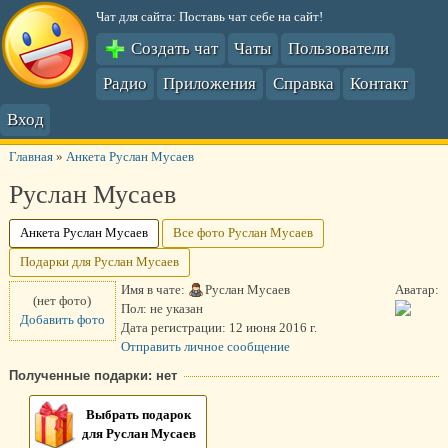
Чат для сайта: Поставь чат себе на сайт!
Создать чат
Чаты
Пользователи
Радио
Приложения
Справка
Контакт
Вход
Главная
»
Анкета Руслан Мусаев
Руслан Мусаев
Анкета Руслан Мусаев
Все фото Руслан Мусаев
Подарки для Руслан Мусаев
Имя в чате:
Руслан Мусаев
Аватар:
(нет фото)
Пол:
не указан
Добавить фото
Дата регистрации:
12 июня 2016 г.
Отправить личное сообщение
Полученные подарки: нет
Выбрать подарок
для Руслан Мусаев