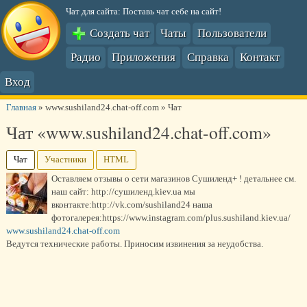
Чат для сайта: Поставь чат себе на сайт!
Создать чат
Чаты
Пользователи
Радио
Приложения
Справка
Контакт
Вход
Главная
»
www.sushiland24.chat-off.com
»
Чат
Чат «www.sushiland24.chat-off.com»
Чат
Участники
HTML
Оставляем отзывы о сети магазинов Сушиленд+ ! детальнее см.
наш сайт: http://сушиленд.kiev.ua мы
вконтакте:http://vk.com/sushiland24 наша
фотогалерея:https://www.instagram.com/plus.sushiland.kiev.ua/
www.sushiland24.chat-off.com