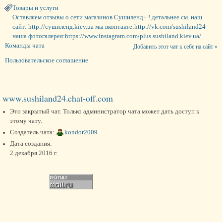
Товары и услуги
Оставляем отзывы о сети магазинов Сушиленд+ ! детальнее см. наш
сайт: http://сушиленд.kiev.ua мы вконтакте:http://vk.com/sushiland24
наша фотогалерея:https://www.instagram.com/plus.sushiland.kiev.ua/
Команды чата
Добавить этот чат к себе на сайт »
Пользовательское соглашение
www.sushiland24.chat-off.com
Это закрытый чат. Только администратор чата может дать доступ к
этому чату.
Создатель чата:
kоndor2009
Дата создания:
2 декабря 2016 г.