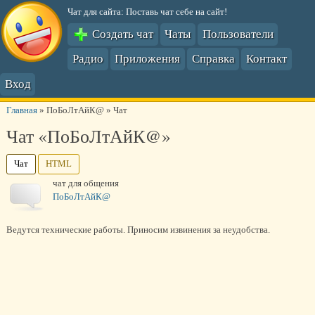
Чат для сайта: Поставь чат себе на сайт!
Создать чат
Чаты
Пользователи
Радио
Приложения
Справка
Контакт
Вход
Главная
»
ПоБоЛтАйК@
»
Чат
Чат «ПоБоЛтАйК@»
Чат
HTML
чат для общения
ПоБоЛтАйК@