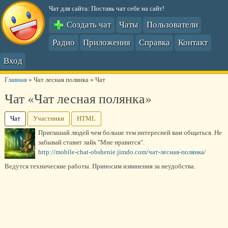
Чат для сайта: Поставь чат себе на сайт!
Создать чат
Чаты
Пользователи
Радио
Приложения
Справка
Контакт
Вход
Главная
»
Чат лесная полянка
»
Чат
Чат «Чат лесная полянка»
Чат
Участники
HTML
Приглашай людей чем больше тем интересней вам общаться. Не
забывай ставит лайк "Мне нравится".
http://mobile-chat-obshenie.jimdo.com/чат-лесная-полянка/