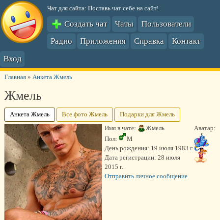
Чат для сайта: Поставь чат себе на сайт!
Создать чат
Чаты
Пользователи
Радио
Приложения
Справка
Контакт
Вход
Главная
»
Анкета Жмель
Жмель
Анкета Жмель
Все фото Жмель
Подарки для Жмель
Имя в чате:
Жмель
Аватар:
Пол:
М
День рождения:
19 июля 1983 г.
Дата регистрации:
28 июля
2015 г.
Отправить личное сообщение