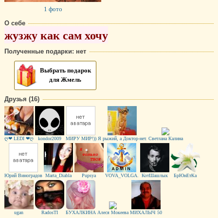
1 фото
О себе
жузжу как сам хочу
Полученные подарки: нет
Выбрать подарок
для Жмель
Друзья (16)
ღ❤ LEDI ❤ღ
kоndor2009
МИРУ МИР!))
Я рыжий, а Доктор-нет.
Светлана Калина
Юрий Виноградов
Marta_Diabla
Pupsya
VOVA_VOLGA.
КотШашлык
БрЮнЕтКа
ugan
RadosTI
БУХАЛКИНА
Алеся Мокеева
МИХАЛЫЧ 50