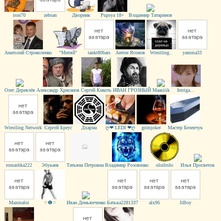
iron70
zehsan
Дворник
Pupsya 18+
Владимир Татаринов
Анатолий Строколенко
"Митяй"
tankt80bars
Антон Ясонов
Wrestling..
yamma33
Олег Деревлёв
Александр Хрисанов
Сергей Кикоть
ИВАН ГРОЗНЫЙ
Maasiiik
Intriga...
Wrestling Network
Сергей Бреус
Дхарма
ღ❤ LEDI ❤ღ
grimjoker
Мастер Безенчук
romashka222
Эбукаев
Татьяна Петровна
Владимир Розовенко
оlorlrolo
Илья Просветов
Maxmaloi
☜❶☞
Иван Демьянченко
Батька2281337
alx96
JiBoy