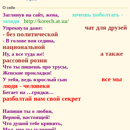
О себе
хочешь поболтать -
Заглянув на сайт, жена,
заходи
http://korech.at.ua/
чат для друзей
Упрекнула даже:
- без полити
ческой
- В голове вон седина,
национальной
а также
Ну, а все туда же!
рассовой розни
Что ты пишешь про трусы,
Женские прокладки!
все мы
У тебя, ведь взрослый сын
люди - человеки
Бегает на …грядки…
разболтай нам свой секрет
Напиши ты о любви,
Верной, настоящей!
Что душой тебе кривить,
Мол, что ты гулящий!