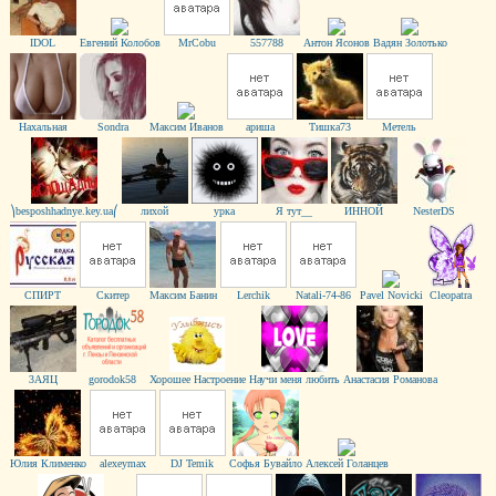
IDOL
Евгений Колобов
MrCobu
557788
Антон Ясонов
Вадян Золотько
Нахальная
Sondra
Максим Иванов
ариша
Тишка73
Метель
⎞besposhhadnye.key.ua⎛
лихой
урка
Я тут__
ИННОЙ
NеstеrDS
CПИPТ
Скитер
Максим Банин
Lerchik
Natali-74-86
Pavel Novicki
Cleopatra
3AЯЦ
gorodok58
Хорошее Настроение
Научи меня любить
Анастасия Романова
Юлия Клименко
alexeymax
DJ Temik
Софья Бувайло
Алексей Голанцев