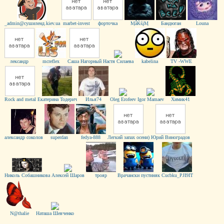
_admin@сушиленд.kiev.ua
marbet-invest
форточка
ӍǻЌśįӍ
Бандюган
Louna
лександр
mcreflex
Саша Нагорный
Настя Силаева
kabelina
TV -WWE
Rock and metal
Екатерина Тодерич
Илья74
Oleg Erofeev
Igor Mamaev
Химик41
александр соколов
superdan
fedya-888
Легкий запах осени)
Юрий Виноградов
Николь Собашникова
Алексей Шаров
трояр
Врачански пустиняк
Cucbku_PJI9IT
N@thalie
Наташа Шевченко