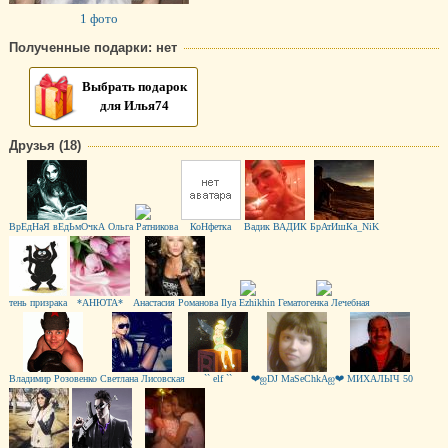
1 фото
Полученные подарки: нет
Выбрать подарок
для Илья74
Друзья (18)
ВрЕдНаЯ вЕдЬмОчкА
Ольга Ратникова
КоНфетка
Вадик ВАДИК
БрАтИшКа_NiK
тень призрака
*АНЮТА*
Анастасия Романова
Ilya Ezhikhin
Гематогенка Лечебная
Владимир Розовенко
Светлана Лисовская
`` elf ``
❤ஐDJ MaSeChkAஐ❤
МИХАЛЫЧ 50