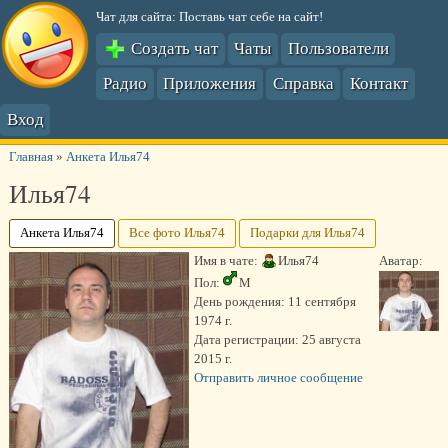
Чат для сайта: Поставь чат себе на сайт!
Создать чат
Чаты
Пользователи
Радио
Приложения
Справка
Контакт
Вход
Главная
»
Анкета Илья74
Илья74
Анкета Илья74
Все фото Илья74
Подарки для Илья74
Имя в чате:
Илья74
Аватар:
Пол:
М
День рождения:
11 сентября
1974 г.
Дата регистрации:
25 августа
2015 г.
Отправить личное сообщение