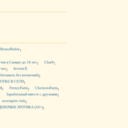
BonusRuble
1
тва в Самаре до 16 лет
Chat#
1
1
 чат
InvesteX
2
абатывать без вложений)
1
БОТКЕ В СЕТИ
1
И
FrenzyFarm
ChickensFarm
1
2
1
Зарабатывай вместе с друзьями
1
1
sexempire.club
1
ДЕВОЧКИ ЭРОТИКА (18+)
1