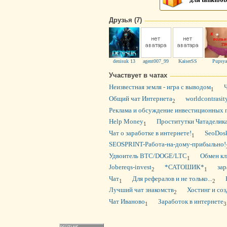
для tankt80b
Друзья (7)
denisuk 13
agent007_99
KaiserSS
Pupsy
Участвует в чатах
Неизвестная земля - игра с выводом
1
Общий чат Интернета
worldcontrasity
2
Реклама и обсуждение инвестиционных 
Help Money
Проститутки Чатаделик
1
Чат о заработке в интернете!
SeoDosk
1
SEOSPRINT-Работа-на-дому-прибыльно!
Удвоитель BTC/DOGE/LTC
Обмен кл
1
Jobereqs-invest
*САТОШИК*
зар
2
1
Чат
Для рефералов и не только...
1
2
Лучший чат знакомств
Хостинг и соз
2
Чат Иваново
Заработок в интернете
1
3