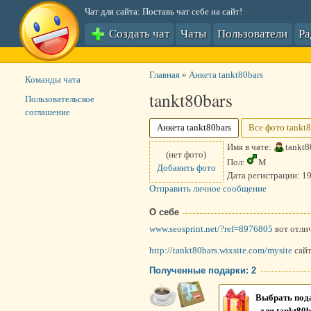
Чат для сайта: Поставь чат себе на сайт!
Создать чат
Чаты
Пользователи
Р
Главная
»
Анкета tankt80bars
Команды чата
tankt80bars
Пользовательское
соглашение
Анкета tankt80bars
Все фото tankt8
Имя в чате:
tankt8
(нет фото)
Пол:
М
Добавить фото
Дата регистрации:
19
Отправить личное сообщение
О себе
www.seosprint.net/?ref=8976805
вот отлич
http://tankt80bars.wixsite.com/mysite
сайт
Полученные подарки: 2
Выбрать под