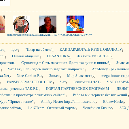
ars
a
_admin@сушиленд.kiev.ua
МИХАЛЫЧ 50
*°•.★БеСпОщАдНыЕ★.•°*
Чат
iptv
"Пиар на обмен"
КАК ЗАРАБОТАТЬ КРИПТОВАЛЮТУ
1
1
1
1
.ru
Онлайн общение
DESANTURA
Чат бота VKTARGET
1
1
1
1
проектов
Сушиленд + Сеть магазинов. Доставка суши и пиццы!
Знакомс
5
2
а
Чат Lazy Lab - здесь можно задавать вопросы !
ArtMoney - рекламный
1
1
a.Net
Nice-Garden.Ru
3onast
Мир Знакомств
mega-bonus (зар
2
1
1
27
FANSFCSEVASTOPOL.COM
Чат
РекламныЙ ЧАТ
ЧАТ О ЗАРА
3
1
1
3
иками рекламы TAK.RU
ПОРТАЛ ПАРТНЕРСКИХ ПРОГРАММ
ДЕНЬГ
1
1
аботка на просмотре рекламных сайтов!
Работа в интернете без вложений.
1
Курс "Приключение"
Aim by Nester http://aim-nestera.ru
ErbaevHacks
1
3
3
дание сайтов
LolZTeam - Отличный форум
Челябинск-Бизнес
SEX 
2
1
1