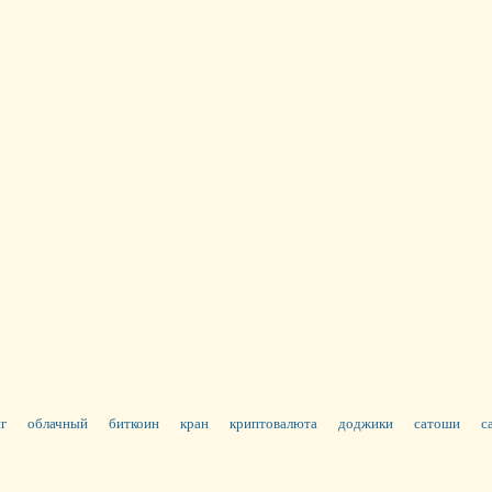
г
облачный
биткоин
кран
криптовалюта
доджики
сатоши
с