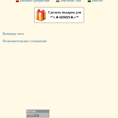
Василиса Прекрассная
Анастасия Скок
SmoFast
Сделать подарок для
*°•.★ADMIN★.•°*
Команды чата
Пользовательское соглашение