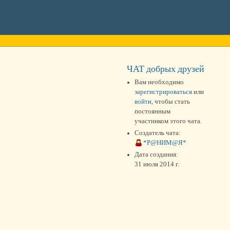
ЧАТ добрых друзей
Вам необходимо
зарегистрироваться
или
войти
, чтобы стать
постоянным
участником этого чата.
Создатель чата:
*Р@НИМ@Я*
Дата создания:
31 июля 2014 г.