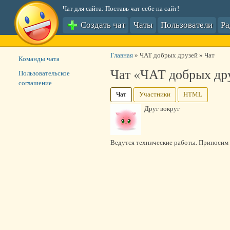
Чат для сайта: Поставь чат себе на сайт!
Создать чат
Чаты
Пользователи
Р
Главная
»
ЧАТ добрых друзей
»
Чат
Команды чата
Чат «ЧАТ добрых др
Пользовательское
соглашение
Чат
Участники
HTML
Друг вокруг