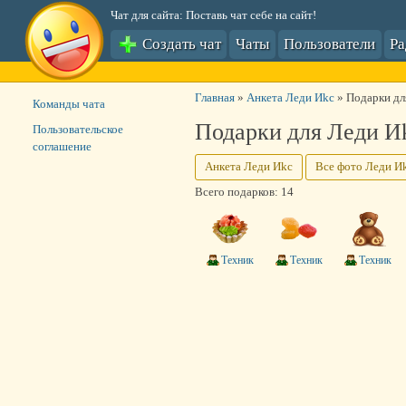
Чат для сайта: Поставь чат себе на сайт!
Создать чат
Чаты
Пользователи
Р
Главная
»
Анкета Леди Иkс
»
Подарки дл
Команды чата
Подарки для Леди И
Пользовательское
соглашение
Анкета Леди Иkс
Все фото Леди И
Всего подарков: 14
Техник
Техник
Техник