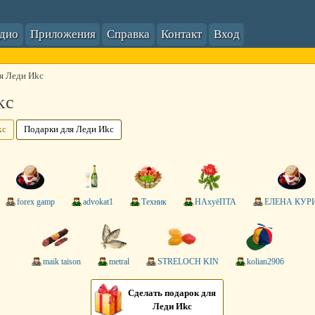
адио
Приложения
Справка
Контакт
Вход
я Леди Иkс
kс
kс
Подарки для Леди Иkс
forex gamp
advokat1
Техник
НАxуёПТА
ЕЛЕНА КУР
maik taison
metral
STRELOCH KIN
kolian2906
Сделать подарок для
Леди Иkс