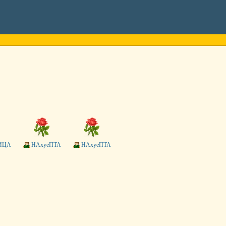
ИЦА
НАxуёПТА
НАxуёПТА