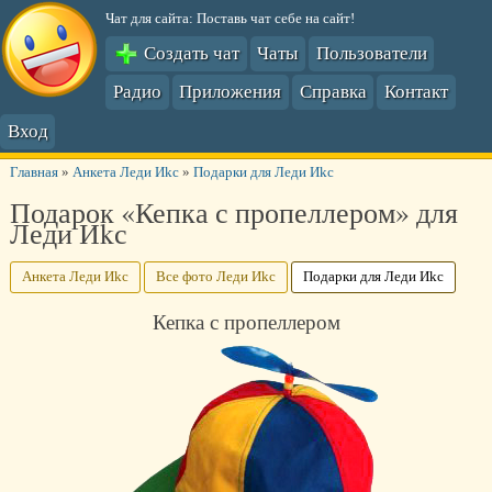
Чат для сайта: Поставь чат себе на сайт!
Создать чат
Чаты
Пользователи
Радио
Приложения
Справка
Контакт
Вход
Главная
»
Анкета Леди Иkс
»
Подарки для Леди Иkс
Подарок «Кепка с пропеллером» для
Леди Иkс
Анкета Леди Иkс
Все фото Леди Иkс
Подарки для Леди Иkс
Кепка с пропеллером