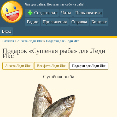
Чат для сайта: Поставь чат себе на сайт!
Создать чат
Чаты
Пользователи
Радио
Приложения
Справка
Контакт
Вход
Главная
»
Анкета Леди Иkс
»
Подарки для Леди Иkс
Подарок «Сушёная рыба» для Леди
Иkс
Анкета Леди Иkс
Все фото Леди Иkс
Подарки для Леди Иkс
Сушёная рыба