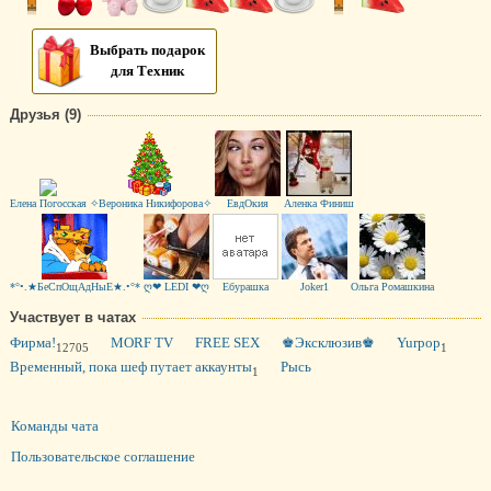
Выбрать подарок
для Техник
Друзья (9)
Елена Погосская
✧Вероника Никифорова✧
ЕвдОкия
Аленка Финиш
*°•.★БеСпОщАдНыЕ★.•°*
ღ❤ LEDI ❤ღ
Eбурашка
Joker1
Ольга Ромашкина
Участвует в чатах
Фирма!
MORF TV
FREE SEX
♚Эксклюзив♚
Yurpop
12705
1
Временный, пока шеф путает аккаунты
Рысь
1
Команды чата
Пользовательское соглашение