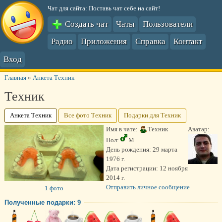
Чат для сайта: Поставь чат себе на сайт!
Создать чат
Чаты
Пользователи
Радио
Приложения
Справка
Контакт
Вход
Главная
»
Анкета Техник
Техник
Анкета Техник
Все фото Техник
Подарки для Техник
Имя в чате:
Техник
Аватар:
Пол:
М
День рождения:
29 марта
1976 г.
Дата регистрации:
12 ноября
2014 г.
Отправить личное сообщение
1 фото
Полученные подарки: 9