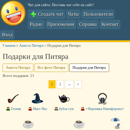
Чат для сайта: Поставь чат себе на сайт!
Создать чат
Чаты
Пользователи
Радио
Приложения
Справка
Контакт
Вход
Главная
»
Анкета Питяра
»
Подарки для Питяра
Подарки для Питяра
Анкета Питяра
Все фото Питяра
Подарки для Питяра
Всего подарков: 21
1
2
→
»
Техник
Мисс Икс
бубль гум
✧Вероника Никифорова✧