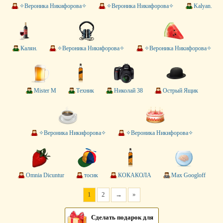
✧Вероника Никифорова✧
✧Вероника Никифорова✧
Kalyan.
Калян.
✧Вероника Никифорова✧
✧Вероника Никифорова✧
Mister M
Техник
Николай 38
Острый Ящик
✧Вероника Никифорова✧
✧Вероника Никифорова✧
Omnia Dicuntur
тосик
КОКАКОЛА
Max Googloff
1
2
→
»
Сделать подарок для