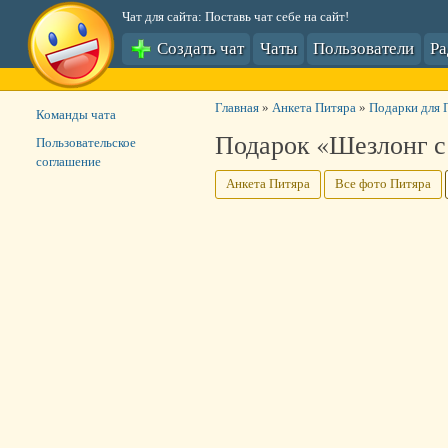
Чат для сайта: Поставь чат себе на сайт!
Создать чат
Чаты
Пользователи
Р
Главная
»
Анкета Питяра
»
Подарки для 
Команды чата
Подарок «Шезлонг с
Пользовательское
соглашение
Анкета Питяра
Все фото Питяра