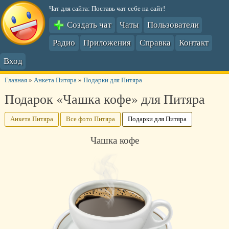
Чат для сайта: Поставь чат себе на сайт!
Создать чат
Чаты
Пользователи
Радио
Приложения
Справка
Контакт
Вход
Главная
»
Анкета Питяра
»
Подарки для Питяра
Подарок «Чашка кофе» для Питяра
Анкета Питяра
Все фото Питяра
Подарки для Питяра
Чашка кофе