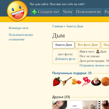
Чат для сайта: Поставь чат себе на сайт!
Создать чат
Чаты
Пользователи
Р
Главная
»
Анкета Дым
Команды чата
Дым
Пользовательское
соглашение
Анкета Дым
Все фото Дым
Под
Имя в чате:
Дым
(нет фото)
Пол:
не указан
Добавить фото
Дата регистрации:
30
Отправить личное с
Полученные подарки: 15
Друзья (33)