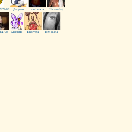
7-72-80
Дворник
meri maria
Шer-xan.boj
ка Аза
Cleopatra
Krasivaya
meri maria