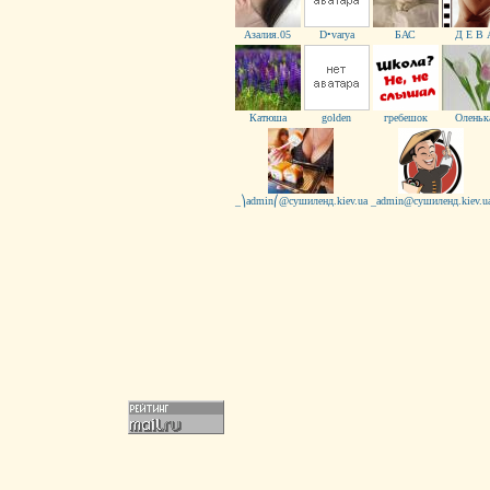
Азалия.05
D•varya
БАС
Д Е В 
Кaтюша
golden
гребешoк
Oленьк
_⎞admin⎛@сушиленд.kiev.ua
_admin@сушиленд.kiev.u