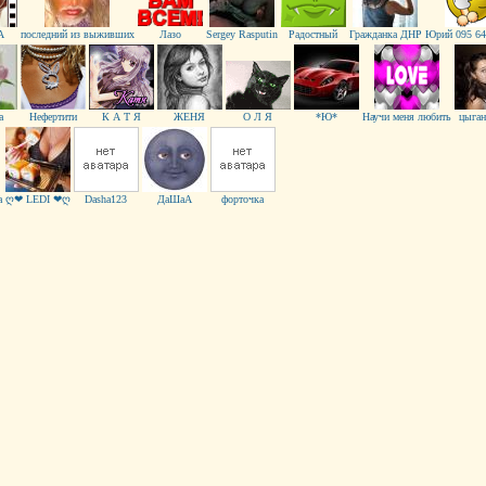
А
последний из выживших
Лазо
Sergey Rasputin
Радостный
Гражданка ДНР
Юрий 095 64
а
Нефертити
К А Т Я
ЖEНЯ
О Л Я
*Ю*
Научи меня любить
цыган
a
ღ❤ LEDI ❤ღ
Dasha123
ДаШаА
форточка