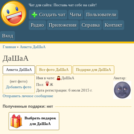
Чат для сайта: Поставь чат себе на сайт!
Создать чат
Чаты
Пользователи
Радио
Приложения
Справка
Контакт
Вход
Главная
»
Анкета ДаШаА
ДаШаА
Анкета ДаШаА
Все фото ДаШаА
Подарки для ДаШаА
Имя в чате:
ДаШаА
Аватар:
(нет фото)
Пол:
Ж
Добавить фото
Дата регистрации:
6 июля 2015 г.
Отправить личное сообщение
Полученные подарки: нет
Выбрать подарок
для ДаШаА