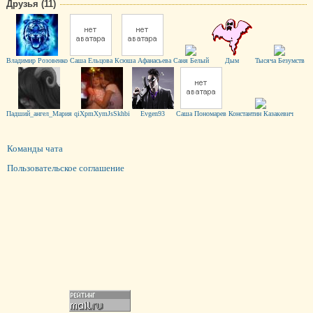
Друзья (11)
Владимир Розовенко
Cаша Ельцова
Ксюша Афанасьева
Саня Белый
Дым
Тысяча Безумств
Падший_ангел_Мария
qiXpmXymJsSkhbi
Evgen93
Саша Пономарев
Константин Казакевич
Команды чата
Пользовательское соглашение