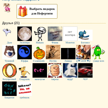
Выбрать подарок
для Нефертити
Друзья (21)
Дым
Экзюпери
Mahaon
Финик
Моветон
Богомол
Чумовой
Юрфак
Cwazimodo
Пустяк
Линкор
ღ❤ LEDI ❤ღ
слаще всех
Безупречный
Oладушек
мальчуган
гаврош
мурр!
*Ю*
Бандюган
гребешoк