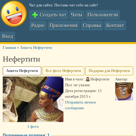
Чат для сайта: Поставь чат себе на сайт!
Создать чат
Чаты
Пользователи
Радио
Приложения
Справка
Контакт
Вход
Главная
»
Анкета Нефертити
Нефертити
Анкета Нефертити
Все фото Нефертити
Подарки для Нефертити
Имя в чате:
Нефертити
Аватар:
Пол:
не указан
Дата регистрации:
11
октября 2015 г.
Отправить личное
сообщение
1 фото
Полученные подарки: 1