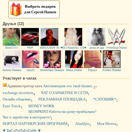
Выбрать подарок
для Сергей Нашев
Друзья (12)
Лиза11111
*Ю*
МИХАЛЫЧ 50
☚☊♫Krapinka ♫☊☛
душа из ада
Wrestling Online
Натали Панина
yana25
Валентина Онищук
Marta_Diabla
Pupsya
Аленка Финиш
Участвует в чатах
Администратор чата
Автоимперия это твой бизнес.
27
exchange.investors
ЧАТ О ЗАРАБОТКЕ В СЕТИ
4
1
Oнлайн общение
РЕКЛАМНАЯ ПЛОЩАДКА
*САТОШИК*
5
1
1
Euro Truck
MONEY WORK
1
SEOSPRINT-Работа-на-дому-прибыльно!
Чат о заработке в интернете!
1
ПОРТАЛ ПАРТНЕРСКИХ ПРОГРАММ
Aladdjin
Моя Мечта
1
1
1
❦ БиСеРоПлЕтЕнИе ❦