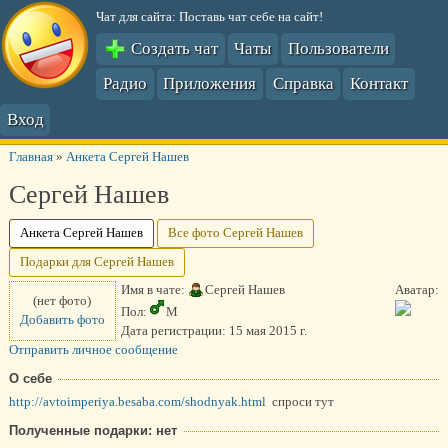
Чат для сайта: Поставь чат себе на сайт!
Создать чат
Чаты
Пользователи
Радио
Приложения
Справка
Контакт
Вход
Главная
»
Анкета Сергей Нашев
Сергей Нашев
Анкета Сергей Нашев
Все фото Сергей Нашев
Подарки для Сергей Нашев
Имя в чате:
Сергей Нашев
Аватар:
(нет фото)
Пол:
М
Добавить фото
Дата регистрации:
15 мая 2015 г.
Отправить личное сообщение
О себе
http://avtoimperiya.besaba.com/shodnyak.html
спроси тут
Полученные подарки: нет