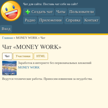
Чат для сайта: Поставь чат себе на сайт!
Создать чат
Чаты
Пользователи
Радио
Приложения
Справка
Контакт
Вход
Главная
»
MONEY WORK
»
Чат
Чат «MONEY WORK»
Чат
Участники
HTML
Заработок в интернете без первоначальных вложений
MONEY WORK