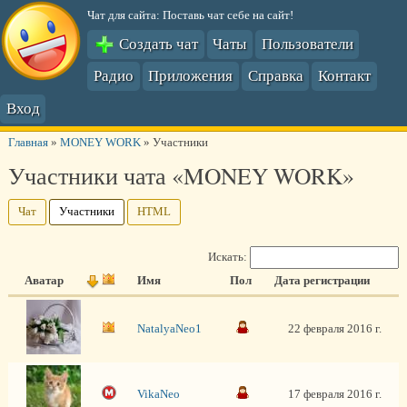
Чат для сайта: Поставь чат себе на сайт!
Создать чат
Чаты
Пользователи
Радио
Приложения
Справка
Контакт
Вход
Главная
»
MONEY WORK
»
Участники
Участники чата «MONEY WORK»
Чат
Участники
HTML
Искать:
Аватар
Имя
Пол
Дата регистрации
NatalyaNeo1
22 февраля 2016 г.
VikaNeo
17 февраля 2016 г.