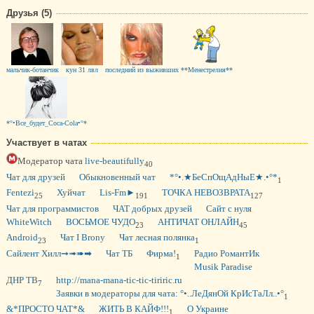
Друзья (5)
мальчик-ботанчик
кун 31 лвл
последний из выживших
**Менестрелия**
*°•Все_будет_Coca-Cola•°*
Участвует в чатах
Модератор чата
live-beautifully
40
Чат для друзей
Обыкновенный чат
*°•.★БеСпОщАдНыЕ★.•°*
1
Fentezi
Хуйчат
Lis-Fm►
ТОЧКА НЕВОЗВРАТА
25
191
127
Чат для программистов
ЧАТ добрых друзей
Сайт с нуля
WhiteWitch
ВОСЬМОЕ ЧУДО
АНТИЧАТ ОНЛАЙН
23
45
Android
Чат I Brony
Чат лесная полянка
23
1
Сайлент Хилл➞➟➠➡
Чат ТБ
Фирма!
Радио РомантИк
1
Musik Paradise
ДНР ТВ
http://mana-mana-tic-tic-tiriric.ru
7
Заявки в модераторы для чата: °•..ЛеДянОй КрИсТаЛл..•°
1
&*ПРОСТО ЧАТ*&
ЖИТЬ В КАЙФ!!!
О Украине
1