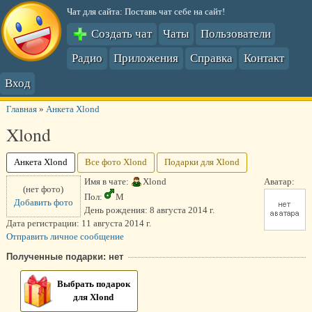
Чат для сайта: Поставь чат себе на сайт!
Создать чат
Чаты
Пользователи
Радио
Приложения
Справка
Контакт
Вход
Главная
»
Анкета Xlond
Xlond
Анкета Xlond
Все фото Xlond
Подарки для Xlond
Имя в чате:
Xlond
Аватар:
(нет фото)
Пол:
М
Добавить фото
День рождения:
8 августа 2014 г.
Дата регистрации:
11 августа 2014 г.
Отправить личное сообщение
Полученные подарки: нет
Выбрать подарок
для Xlond