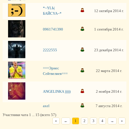
*~YLЬ|
12 октября 2014 г.
БAЙСYA~*
0961741390
1 сентября 2014 г.
2222555
23 декабря 2014 г.
===Эрнес
22 марта 2014 г.
Сейтвелиев===
ANGELINKA )))))
2 ноября 2014 г.
axel
7 августа 2014 г.
Участники чата 1 ... 15 (всего 57)
«
←
1
2
3
4
→
»