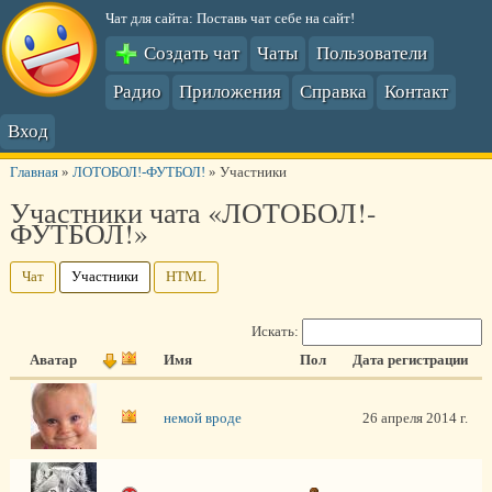
Чат для сайта: Поставь чат себе на сайт!
Создать чат
Чаты
Пользователи
Радио
Приложения
Справка
Контакт
Вход
Главная
»
ЛОТОБОЛ!-ФУТБОЛ!
»
Участники
Участники чата «ЛОТОБОЛ!-
ФУТБОЛ!»
Чат
Участники
HTML
Искать:
Аватар
Имя
Пол
Дата регистрации
немой вроде
26 апреля 2014 г.