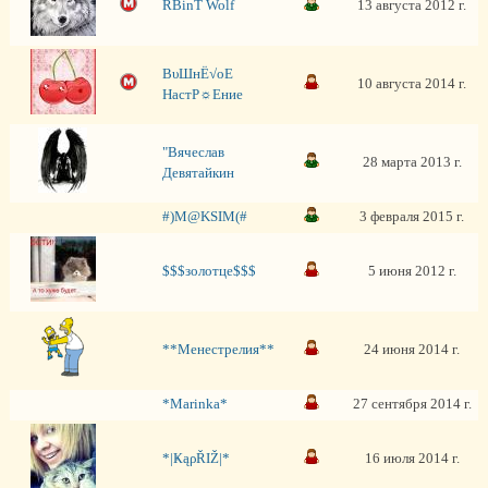
RBinT Wolf
13 августа 2012 г.
ВυШнЁ√оЕ
10 августа 2014 г.
НaстР☼Ениe
"Вячеслав
28 марта 2013 г.
Девятайкин
#)M@KSIM(#
3 февраля 2015 г.
$$$золотце$$$
5 июня 2012 г.
**Менестрелия**
24 июня 2014 г.
*Marinka*
27 сентября 2014 г.
*|ҜąρŘIŽ|*
16 июля 2014 г.