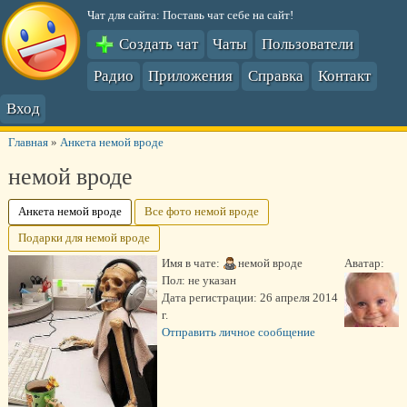
Чат для сайта: Поставь чат себе на сайт!
Создать чат
Чаты
Пользователи
Радио
Приложения
Справка
Контакт
Вход
Главная
»
Анкета немой вроде
немой вроде
Анкета немой вроде
Все фото немой вроде
Подарки для немой вроде
Имя в чате:
немой вроде
Аватар:
Пол:
не указан
Дата регистрации:
26 апреля 2014
г.
Отправить личное сообщение