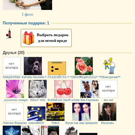
1 фото
Полученные подарки: 1
Выбрать подарок
для немой вроде
Друзья (20)
#)M@KSIM(#
КаРиНа~МаЛиНа
*~YLЬ|БAЙСYA~*
*(MiSs♥КаpRiZzZz)*
**Менестрелия**
_mysterious stranger
RBinT Wolf
ВυШнЁ√оЕ НaстР☼Ениe
Яна Горшкова
anu real
Леночка Федорова
алексей0029
ЧиКа!
Вроде как мир прекрасен
Милалика