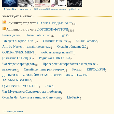
★NatusiK★
АнютикНя
$$$золотце$$$
лапоть левый
pitbull.tm
Участвует в чатах
Администратор чата
ПРОФИТРЕЙДЕРЧАТ!!!
446
Администратор чата
ЛОТОБОЛ!-ФУТБОЛ!
1319
Благое дело
Oнлайн общение
Ч@t)"
5
502
5
..ЛеДянОй КрИсТаЛл..
Онлайн Общение
Musik Paradise
22
29
8
Aim by Nester http://aim-nestera.ru
Онлайн общение 2.0
2
2
QUICK-INVESTMENT
любовь всегда права!!!
1
1
[Assassins Of Hell] ψ
Радиочат ПФК ЦСКА
52
2
Чат Форекс трейдеров
Проверенный заработок в интернете.
10
7
разговоры
Онлайн лучшие разговоры♥
Forex
ЕВРО/ДОЛЛ
2
12
4
2
ДЕНЬГИ БЕЗ УСИЛИЙ!!! КОМПЬЮТЕР ВКЛЮЧЕН — ТЫ
ЗАРАБАТЫВАЕШЬ!
2
QIWI-INVEST-VOUCHER
Joker
1
6
Чат Мурманска Североморска и области
1
Онлайн Чат Агентства Андрея Сапунова
Lis-Fm►
3
5
Команды чата