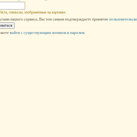
йста, символы, изображённые на картинке.
угами нашего сервиса, Вы тем самым подтверждаете принятие
пользовательск
ожете
войти c существующим логином и паролем
.