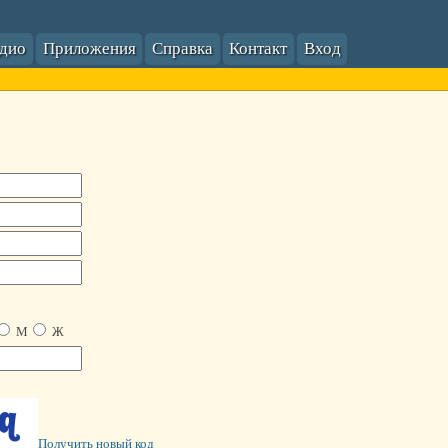
адио
Приложения
Справка
Контакт
Вход
М
Ж
Получить новый код