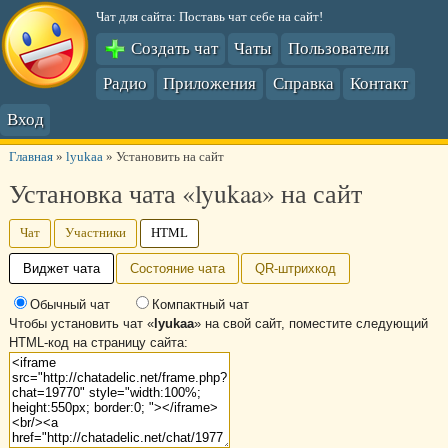
Чат для сайта: Поставь чат себе на сайт!
Создать чат
Чаты
Пользователи
Радио
Приложения
Справка
Контакт
Вход
Главная
»
lyukaa
»
Установить на сайт
Установка чата «lyukaa» на сайт
Чат
Участники
HTML
Виджет чата
Состояние чата
QR-штрихкод
Обычный чат
Компактный чат
Чтобы установить чат «
lyukaa
» на свой сайт, поместите следующий
HTML-код на страницу сайта: