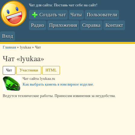
Чат для сайта: Поставь чат себе на сайт!
Создать чат
Чаты
Пользователи
Радио
Приложения
Справка
Контакт
Вход
Главная
»
lyukaa
»
Чат
Чат «lyukaa»
Чат
Участники
HTML
Чат сайта lyukaa.ru
Как выбрать камень в ювелирное изделие.