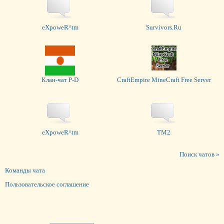
eXpoweR^tm
Survivors.Ru
Клан-чат P-D
CraftEmpire MineCraft Free Server
eXpoweR^tm
TM2
Поиск чатов »
Команды чата
Пользовательское соглашение