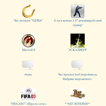
Чат лотереи "УДАЧА"
А ты в контре 1.6? рекламируй свой
сервер!
Шестой Б
ЭСКАЛИБУР
dwmc
Чат проекта IceCream-farm.ru
Фабрика мороженого.
"FIFA 2007". Игра по сети c
* ЧАТ ЛОТЕРЕИ *