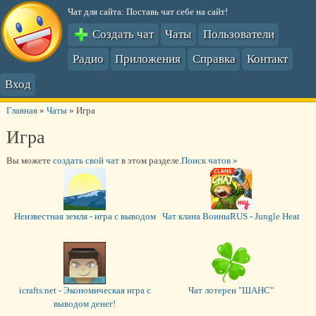
Чат для сайта: Поставь чат себе на сайт!
Создать чат
Чаты
Пользователи
Радио
Приложения
Справка
Контакт
Вход
Главная
»
Чаты
»
Игра
Игра
Вы можете
создать свой чат
в этом разделе.
Поиск чатов »
Неизвестная земля - игра с выводом
Чат клана ВоиныRUS - Jungle Heat
icrafts.net - Экономическая игра с
Чат лотереи "ШАНС"
выводом денег!