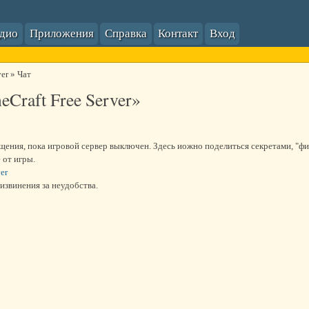
адио
Приложения
Справка
Контакт
Вход
ver
»
Чат
eCraft Free Server»
бщения, пока игровой сервер выключен. Здесь иожно поделиться секретами, "ф
 от игры.
er