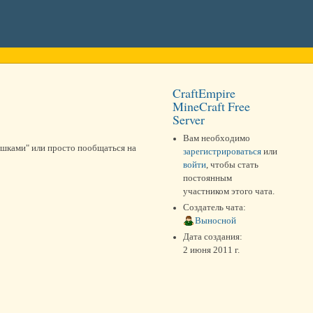
CraftEmpire
MineCraft Free
Server
Вам необходимо
ишками" или просто пообщаться на
зарегистрироваться
или
войти
, чтобы стать
постоянным
участником этого чата.
Создатель чата:
Выносной
Дата создания:
2 июня 2011 г.