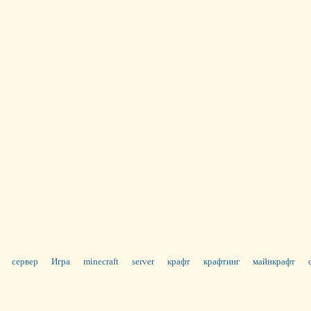
сервер
Игра
minecraft
server
крафт
крафтинг
майнкрафт