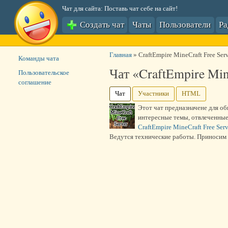
Чат для сайта: Поставь чат себе на сайт!
Создать чат
Чаты
Пользователи
Р
Главная
»
CraftEmpire MineCraft Free Ser
Команды чата
Чат «CraftEmpire Min
Пользовательское
соглашение
Чат
Участники
HTML
Этот чат предназначене для о
интересные темы, отвлеченные
CraftEmpire MineCraft Free Serv