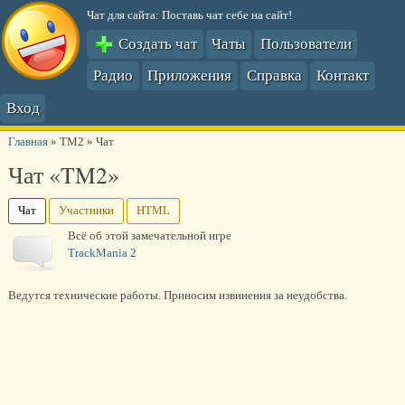
Чат для сайта: Поставь чат себе на сайт!
Создать чат
Чаты
Пользователи
Радио
Приложения
Справка
Контакт
Вход
Главная
»
TM2
»
Чат
Чат «TM2»
Чат
Участники
HTML
Всё об этой замечательной игре
TrackMania 2