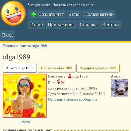
Чат для сайта: Поставь чат себе на сайт!
Создать чат
Чаты
Пользователи
Радио
Приложения
Справка
Контакт
Вход
Главная
»
Анкета olga1989
olga1989
Анкета olga1989
Все фото olga1989
Подарки для olga1989
Имя в чате:
olga1989
Аватар:
Пол:
Ж
День рождения:
20 мая 1989 г.
Дата регистрации:
2 января 2013 г.
Отправить личное сообщение
1 фото
Полученные подарки: нет