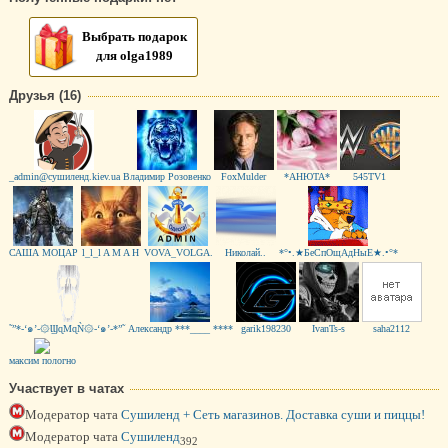
Выбрать подарок
для olga1989
Друзья (16)
_admin@сушиленд.kiev.ua
Владимир Розовенко
FoxMulder
*АНЮТА*
545TV1
САША МОЦАР
l_l_l A M A H
VOVA_VOLGA.
Николай..
*°•.★БеСпОщАдНыЕ★.•°*
˜”*-‘๑’-۞ϢɋМɋǸ۞-‘๑’-*”˜
Александр ***____ ****
garik198230
IvanTs-s
saha2112
максим пологно
Участвует в чатах
Модератор чата
Сушиленд + Сеть магазинов. Доставка суши и пиццы!
Модератор чата
Сушиленд
392