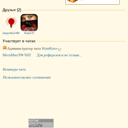
Друзья (2)
lampo4ka1488
RadosTI
Участвует в чатах
Администратор чата
WmrKirov
17
МегаМит.РФ ЧАТ
Для рефералов и не только...
Команды чата
Пользовательское соглашение