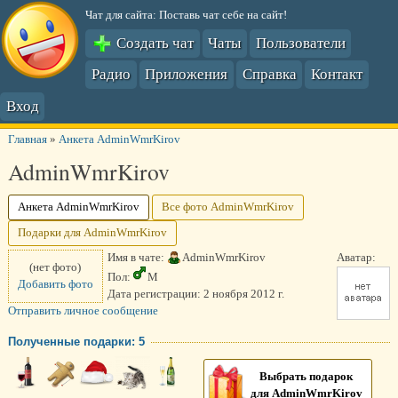
Чат для сайта: Поставь чат себе на сайт!
Создать чат
Чаты
Пользователи
Радио
Приложения
Справка
Контакт
Вход
Главная
»
Анкета AdminWmrKirov
AdminWmrKirov
Анкета AdminWmrKirov
Все фото AdminWmrKirov
Подарки для AdminWmrKirov
Имя в чате:
AdminWmrKirov
Аватар:
(нет фото)
Пол:
М
Добавить фото
Дата регистрации:
2 ноября 2012 г.
Отправить личное сообщение
Полученные подарки: 5
Выбрать подарок
для AdminWmrKirov