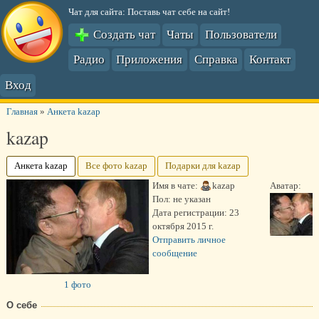
Чат для сайта: Поставь чат себе на сайт!
Создать чат
Чаты
Пользователи
Радио
Приложения
Справка
Контакт
Вход
Главная
»
Анкета kazap
kazap
Анкета kazap
Все фото kazap
Подарки для kazap
Имя в чате:
kazap
Аватар:
Пол:
не указан
Дата регистрации:
23
октября 2015 г.
Отправить личное
сообщение
1 фото
О себе