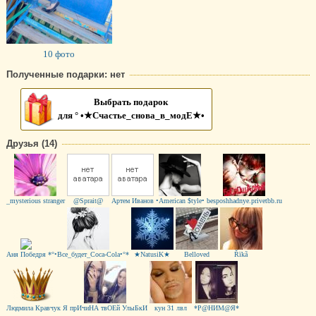
10 фото
Полученные подарки: нет
Выбрать подарок
для ° •★Счастье_снова_в_модЕ★•
Друзья (14)
_mysterious stranger
@Sprait@
Артем Иванов
•American $tyle•
besposhhadnye.privetbb.ru
Аня Победря
*°•Все_будет_Coca-Cola•°*
★NatusiK★
Belloved
Řïkã
Людмила Кравчук
Я прИчиНА твОЕй УлыБкИ
кун 31 лвл
*Р@НИМ@Я*