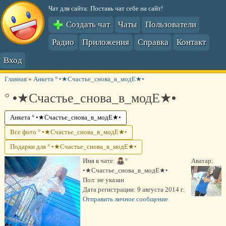
Чат для сайта: Поставь чат себе на сайт!
Создать чат
Чаты
Пользователи
Радио
Приложения
Справка
Контакт
Вход
Главная
»
Анкета ° •★Счастье_снова_в_модЕ★•
° •★Счастье_снова_в_модЕ★•
Анкета ° •★Счастье_снова_в_модЕ★•
Все фото ° •★Счастье_снова_в_модЕ★•
Подарки для ° •★Счастье_снова_в_модЕ★•
Имя в чате:
°
Аватар:
•★Счастье_снова_в_модЕ★•
Пол:
не указан
Дата регистрации:
9 августа 2014 г.
Отправить личное сообщение