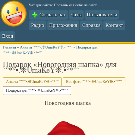
Чат для сайта: Поставь чат себе на сайт!
Создать чат
Чаты
Пользователи
Радио
Приложения
Справка
Контакт
Вход
Главная
»
Анкета ˜”*°•.❊UmaKeY❊.•°*”˜
»
Подарки для
˜”*°•.❊UmaKeY❊.•°*”˜
Подарок «Новогодняя шапка» для
˜”*°•.❊UmaKeY❊.•°*”˜
Анкета ˜”*°•.❊UmaKeY❊.•°*”˜
Все фото ˜”*°•.❊UmaKeY❊.•°*”˜
Подарки для ˜”*°•.❊UmaKeY❊.•°*”˜
Новогодняя шапка