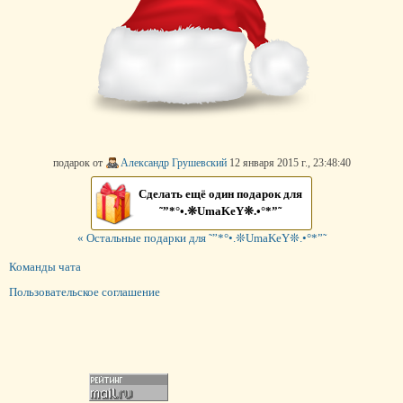
подарок от
Александр Грушевский
12 января 2015 г., 23:48:40
Сделать ещё один подарок для
˜”*°•.❊UmaKeY❊.•°*”˜
« Остальные подарки для ˜”*°•.❊UmaKeY❊.•°*”˜
Команды чата
Пользовательское соглашение