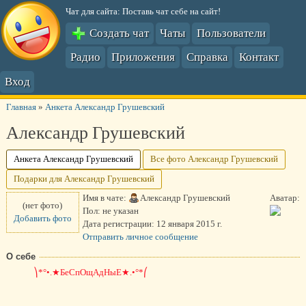
Чат для сайта: Поставь чат себе на сайт!
Создать чат
Чаты
Пользователи
Радио
Приложения
Справка
Контакт
Вход
Главная
»
Анкета Александр Грушевский
Александр Грушевский
Анкета Александр Грушевский
Все фото Александр Грушевский
Подарки для Александр Грушевский
Имя в чате:
Александр Грушевский
Аватар:
(нет фото)
Пол:
не указан
Добавить фото
Дата регистрации:
12 января 2015 г.
Отправить личное сообщение
О себе
⎞*°•.★БеСпОщАдНыЕ★.•°*⎛