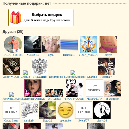
Полученные подарки: нет
Выбрать подарок
для Александр Грушевский
Друзья (28)
HACK-PORT.RU
YURIY23
ugan
Николай..
VOVA_VOLGA.
Pupsya
Лора***LOra
Cheri78
(ВИТАЛИЙ)
Воздушные выкрутасы(шары) Сватово
Анютка^^
JookySmilovec
Валентина Онищук
Dj.Львица
~SnOwY~Qween~
*ElIzAvEtA*
dj-yumorist
Света Зима
sashka64
Degit22
spelmaker
Sveta777
alesya24