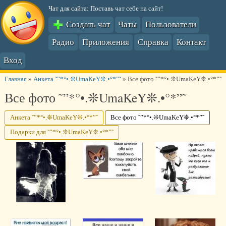
Чат для сайта: Поставь чат себе на сайт!
Создать чат
Чаты
Пользователи
Радио
Приложения
Справка
Контакт
Вход
Главная
»
Анкета ˜”*°•.❊UmaKeY❊.•°*”˜
»
Все фото ˜”*°•.❊UmaKeY❊.•°*”˜
Все фото ˜”*°•.❊UmaKeY❊.•°*”˜
Анкета ˜”*°•.❊UmaKeY❊.•°*”˜
Все фото ˜”*°•.❊UmaKeY❊.•°*”˜
Подарки для ˜”*°•.❊UmaKeY❊.•°*”˜