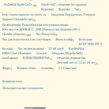
1
..ЛеДянОй КрИсТаЛл..
ZiseR-ЧAT - общение без границ!
44
Курилка)
Курилка
Чат
1
http://mana-mana-tic-tic-tiriric.ru
Академия Порядочных Рэперов
Support Chatadelic.net
54
Полноценная, Разнообразная сексуальная жизнь.
Юго-восток ДОНБАСС, ЛНР, Новороссия общение (18+)
Oнлайн общение
Чат Bronyville
2482
8
Чат для психопаток и их спутников
Жить в кайф
Болтушка
1
КГБУ НПО ПУ-3
Беседка
Чат лесная полянка
G/\м€ клуб
КлуБниЧок
MRW Chat Vkontakte
loverest
Общалка (МурЧаЛкА)
влюбляшки
ВЛЮБЛЯШКИ FM
Общение,знакомства.
73
Детский чат от 12 до 18 лет
21
Флирт
Вопрос-ответ.
позитив
Со Смыслом
1
1
Команды чата
Пользовательское соглашение