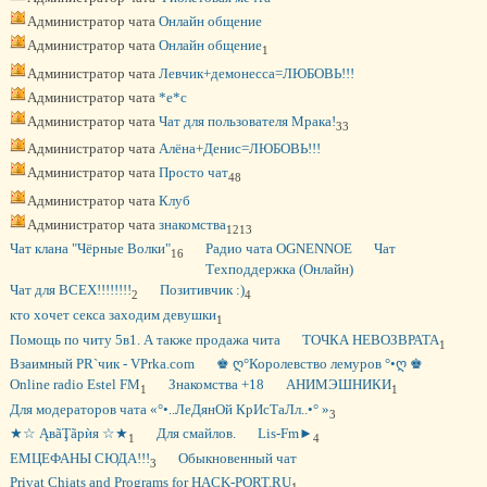
Администратор чата
Онлайн общение
Администратор чата
Онлайн общение
1
Администратор чата
Левчик+демонесса=ЛЮБОВЬ!!!
Администратор чата
*e*c
Администратор чата
Чат для пользователя Мрака!
33
Администратор чата
Алёна+Денис=ЛЮБОВЬ!!!
Администратор чата
Просто чат
48
Администратор чата
Клуб
Администратор чата
знакомства
1213
Чат клана "Чёрные Волки"
Радио чата OGNENNOE
Чат
16
Техподдержка (Онлайн)
Чат для ВСЕХ!!!!!!!!
Позитивчик :)
2
4
кто хочет секса заходим девушки
1
Помощь по читу 5в1. А также продажа чита
ТОЧКА НЕВОЗВРАТА
1
Взаимный PR`чик - VPrka.com
♚ ღ°Королевство лемуров °•ღ ♚
Online radio Estel FM
Знакомства +18
АНИМЭШНИКИ
1
1
Для модераторов чата «°•..ЛеДянОй КрИсТаЛл..•° »
3
★☆ ĄвãŢãрѝя ☆★
Для смайлов.
Lis-Fm►
1
4
ЕМЦЕФАНЫ СЮДА!!!
Обыкновенный чат
3
Privat Chiats and Programs for HACK-PORT.RU