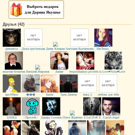
Выбрать подарок
для Дарина Якушко
Друзья (42)
демонесса
Душа хрустальная
Денис Катарин
Ангелина Крупиткина
НасТюша_
мальчик-ботанчик
Виталий Миронов
Аниме
besposhhadnye.privetbb.ru
Love♥Nicka♥Love
про100рус
���
faudar
Эрен Джагер
вика_2
любовь для тебя
((AliK))
| Простой |
Эдвард Созонов
Олеся Жданова
ll LuCiFeR ll
Castiel Angel