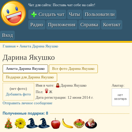
Чат для сайта: Поставь чат себе на сайт!
Создать чат
Чаты
Пользователи
Радио
Приложения
Справка
Контакт
Вход
Главная
»
Анкета Дарина Якушко
Дарина Якушко
Анкета Дарина Якушко
Все фото Дарина Якушко
Подарки для Дарина Якушко
Имя в чате:
Дарина Якушко
Аватар:
(нет фото)
Пол:
Ж
Добавить фото
Дата регистрации:
12 июня 2014 г.
Отправить личное сообщение
Полученные подарки: 8