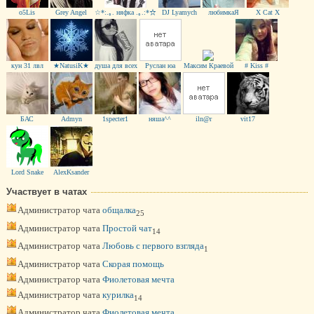
o5Lis
Grey Angel
☆*:.｡. няфка .｡.:*☆
DJ Lyamych
любимкаЯ
X Cat X
кун 31 лвл
★NatusiK★
душа для всех
Руслан юа
Максим Краевой
# Kiss #
БАС
Admyn
1specter1
няша^^
iln@r
vit17
Lord Snake
AlexKsander
Участвует в чатах
Администратор чата
общалка
25
Администратор чата
Простой чат
14
Администратор чата
Любовь с первого взгляда
1
Администратор чата
Скорая помощь
Администратор чата
Фиолетовая мечта
Администратор чата
курилка
14
Администратор чата
Фиолетовая мечта